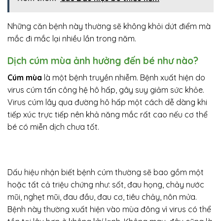
Những căn bệnh này thường sẽ không khỏi dứt điểm mà
mắc đi mắc lại nhiều lần trong năm.
Dịch cúm mùa ảnh hưởng đến bé như nào?
Cúm mùa
là một bệnh truyền nhiễm. Bệnh xuất hiện do
virus cúm tấn công hệ hô hấp, gây suy giảm sức khỏe.
Virus cúm lây qua đường hô hấp một cách dễ dàng khi
tiếp xúc trực tiếp nên khả năng mắc rất cao nếu cơ thể
bé có miễn dịch chưa tốt.
Dấu hiệu nhận biết bệnh cúm thường sẽ bao gồm một
hoặc tất cả triệu chứng như: sốt, đau họng, chảy nước
mũi, nghẹt mũi, đau đầu, đau cơ, tiêu chảy, nôn mửa.
Bệnh này thường xuất hiện vào mùa đông vì virus có thể