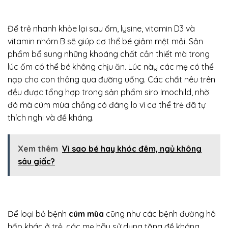
Để trẻ nhanh khỏe lại sau ốm, lysine, vitamin D3 và
vitamin nhóm B sẽ giúp cơ thể bé giảm mệt mỏi. Sản
phẩm bổ sung những khoáng chất cần thiết mà trong
lúc ốm có thể bé không chịu ăn. Lúc này các mẹ có thể
nạp cho con thông qua đường uống. Các chất nêu trên
đều được tổng hợp trong sản phẩm siro Imochild, nhờ
đó mà cúm mùa chẳng có đáng lo vì cơ thể trẻ đã tự
thích nghi và đề kháng.
Xem thêm
Vì sao bé hay khóc đêm, ngủ không
sâu giấc?
Để loại bỏ bệnh
cúm mùa
cũng như các bệnh đường hô
hấp khác ở trẻ, các mẹ hãy sử dụng tăng đề kháng