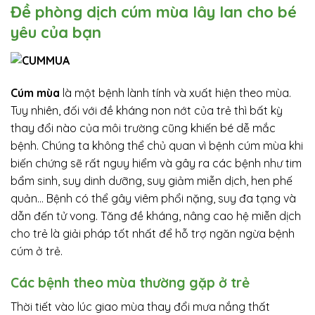
Đề phòng dịch cúm mùa lây lan cho bé
yêu của bạn
Cúm mùa
là một bệnh lành tính và xuất hiện theo mùa.
Tuy nhiên, đối với đề kháng non nớt của trẻ thì bất kỳ
thay đổi nào của môi trường cũng khiến bé dễ mắc
bệnh. Chúng ta không thể chủ quan vì bệnh cúm mùa khi
biến chứng sẽ rất nguy hiểm và gây ra các bệnh như tim
bẩm sinh, suy dinh dưỡng, suy giảm miễn dịch, hen phế
quản… Bệnh có thể gây viêm phổi nặng, suy đa tạng và
dẫn đến tử vong. Tăng đề kháng, nâng cao hệ miễn dịch
cho trẻ là giải pháp tốt nhất để hỗ trợ ngăn ngừa bệnh
cúm ở trẻ.
Các bệnh theo mùa thường gặp ở trẻ
Thời tiết vào lúc giao mùa thay đổi mưa nắng thất