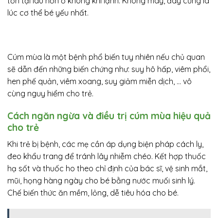
tồn tại lâu hơn ở không khí lạnh. Không may, đây cũng là
lúc cơ thể bé yếu nhất.
Cúm mùa là một bệnh phổ biến tuy nhiên nếu chủ quan
sẽ dẫn đến những biến chứng như: suy hô hấp, viêm phổi,
hen phế quản, viêm xoang, suy giảm miễn dịch, … vô
cùng nguy hiểm cho trẻ.
Cách ngăn ngừa và điều trị cúm mùa hiệu quả
cho trẻ
Khi trẻ bị bệnh, các mẹ cần áp dụng biện pháp cách ly,
đeo khẩu trang để tránh lây nhiễm chéo. Kết hợp thuốc
hạ sốt và thuốc ho theo chỉ định của bác sĩ, vệ sinh mắt,
mũi, họng hàng ngày cho bé bằng nước muối sinh lý.
Chế biến thức ăn mềm, lỏng, dễ tiêu hóa cho bé.