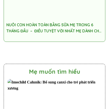
NUÔI CON HOÀN TOÀN BẰNG SỮA MẸ TRONG 6
THÁNG ĐẦU – ĐIỀU TUYỆT VỜI NHẤT MẸ DÀNH CHO
BÉ YÊU!
Mẹ muốn tìm hiểu