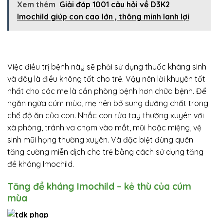
Xem thêm
Giải đáp 1001 câu hỏi về D3K2
Imochild giúp con cao lớn , thông minh lanh lợi
Việc điều trị bệnh này sẽ phải sử dụng thuốc kháng sinh
và đây là điều không tốt cho trẻ. Vậy nên lời khuyên tốt
nhất cho các mẹ là cần phòng bệnh hơn chữa bệnh. Để
ngăn ngừa cúm mùa, mẹ nên bổ sung dưỡng chất trong
chế độ ăn của con. Nhắc con rửa tay thường xuyên với
xà phòng, tránh va chạm vào mắt, mũi hoặc miệng, vệ
sinh mũi họng thường xuyên. Và đặc biệt đừng quên
tăng cường miễn dịch cho trẻ bằng cách sử dụng tăng
đề kháng Imochild.
Tăng đề kháng Imochild – kẻ thù của cúm
mùa