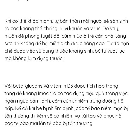
Khi cơ thể khỏe mạnh, tự bản thân mỗi người sẽ sản sinh
ra các kháng thể chống lại vi khuẩn và virus. Do vậy,
muốn đề phòng tuyệt đối cúm mùa ở trẻ cần phải tăng
sức đề kháng để hệ miễn dịch được nâng cao. Từ đó hạn
chế được việc sử dụng thuốc kháng sinh, bé tự vượt lực
mà không lạm dụng thuốc.
Với beta-glucans và vitamin D3 được tích hợp trong
tăng đề kháng Imochild có tác dụng hiệu quả trong việc
ngăn ngừa cảm lạnh, cảm cúm, nhiễm trùng đường hô
hấp. Kể cả khi bé bị nhiễm bệnh, các tế bào niêm mạc bị
tổn thương thì kẽm sẽ có nhiệm vụ tái tạo và phục hồi
các tế bào mới lẫn tế bào bị tổn thương.