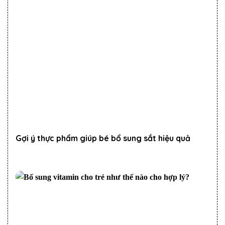
Gợi ý thực phẩm giúp bé bổ sung sắt hiệu quả