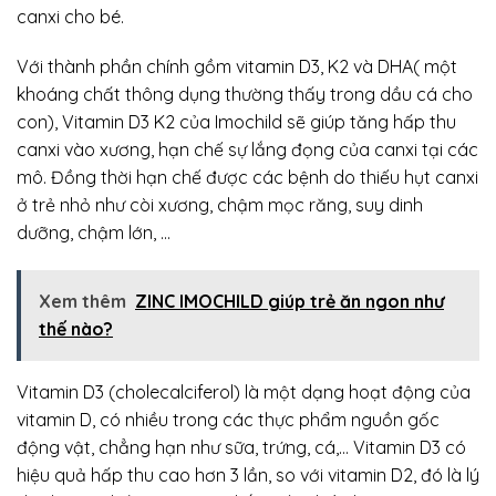
canxi cho bé.
Với thành phần chính gồm vitamin D3, K2 và DHA( một
khoáng chất thông dụng thường thấy trong dầu cá cho
con), Vitamin D3 K2 của Imochild sẽ giúp tăng hấp thu
canxi vào xương, hạn chế sự lắng đọng của canxi tại các
mô. Đồng thời hạn chế được các bệnh do thiếu hụt canxi
ở trẻ nhỏ như còi xương, chậm mọc răng, suy dinh
dưỡng, chậm lớn, …
Xem thêm
ZINC IMOCHILD giúp trẻ ăn ngon như
thế nào?
Vitamin D3 (cholecalciferol) là một dạng hoạt động của
vitamin D, có nhiều trong các thực phẩm nguồn gốc
động vật, chẳng hạn như sữa, trứng, cá,… Vitamin D3 có
hiệu quả hấp thu cao hơn 3 lần, so với vitamin D2, đó là lý