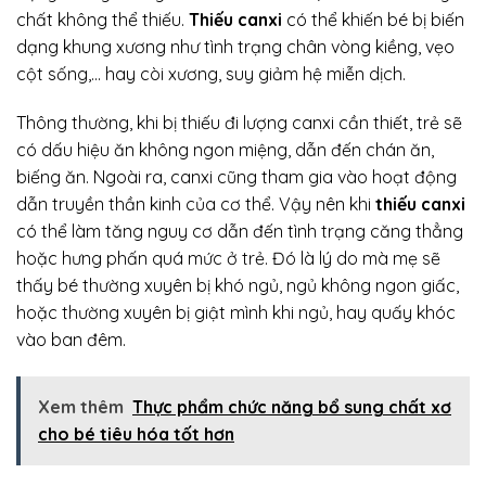
chất không thể thiếu.
Thiếu canxi
có thể khiến bé bị biến
dạng khung xương như tình trạng chân vòng kiềng, vẹo
cột sống,… hay còi xương, suy giảm hệ miễn dịch.
Thông thường, khi bị thiếu đi lượng canxi cần thiết, trẻ sẽ
có dấu hiệu ăn không ngon miệng, dẫn đến chán ăn,
biếng ăn. Ngoài ra, canxi cũng tham gia vào hoạt động
dẫn truyền thần kinh của cơ thể. Vậy nên khi
thiếu canxi
có thể làm tăng nguy cơ dẫn đến tình trạng căng thẳng
hoặc hưng phấn quá mức ở trẻ. Đó là lý do mà mẹ sẽ
thấy bé thường xuyên bị khó ngủ, ngủ không ngon giấc,
hoặc thường xuyên bị giật mình khi ngủ, hay quấy khóc
vào ban đêm.
Xem thêm
Thực phẩm chức năng bổ sung chất xơ
cho bé tiêu hóa tốt hơn