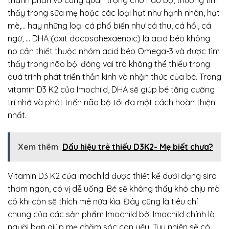
thấy trong sữa mẹ hoặc các loại hạt như hạnh nhân, hạt
mè,… hay những loại cá phổ biến như cá thu, cá hồi, cá
ngừ, … DHA (axit docosahexaenoic) là acid béo không
no cần thiết thuộc nhóm acid béo Omega-3 và được tìm
thấy trong não bộ. đóng vai trò không thể thiếu trong
quá trình phát triển thần kinh và nhận thức của bé. Trong
vitamin D3 K2 của Imochild, DHA sẽ giúp bé tăng cường
trí nhớ và phát triển não bộ tối đa một cách hoàn thiện
nhất.
Xem thêm
Dấu hiệu trẻ thiếu D3K2- Mẹ biết chưa?
Vitamin D3 K2 của Imochild được thiết kế dưới dạng siro
thơm ngon, có vị dễ uống. Bé sẽ không thấy khó chịu mà
có khi còn sẽ thích mê nữa kìa. Đây cũng là tiêu chí
chung của các sản phẩm Imochild bởi Imochild chính là
người bạn giúp mẹ chăm sóc con yêu. Tuy nhiên sẽ có