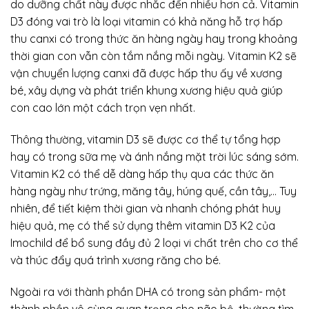
do dưỡng chất này được nhắc đến nhiều hơn cả. Vitamin
D3 đóng vai trò là loại vitamin có khả năng hỗ trợ hấp
thu canxi có trong thức ăn hàng ngày hay trong khoảng
thời gian con vẫn còn tắm nắng mỗi ngày. Vitamin K2 sẽ
vận chuyển lượng canxi đã được hấp thu ấy về xương
bé, xây dựng và phát triển khung xương hiệu quả giúp
con cao lớn một cách trọn vẹn nhất.
Thông thường, vitamin D3 sẽ được cơ thể tự tổng hợp
hay có trong sữa mẹ và ánh nắng mặt trời lúc sáng sớm.
Vitamin K2 có thể dễ dàng hấp thụ qua các thức ăn
hàng ngày như trứng, măng tây, húng quế, cần tây,… Tuy
nhiên, để tiết kiệm thời gian và nhanh chóng phát huy
hiệu quả, mẹ có thể sử dụng thêm vitamin D3 K2 của
Imochild để bổ sung đầy đủ 2 loại vi chất trên cho cơ thể
và thúc đẩy quá trình xương răng cho bé.
Ngoài ra với thành phần DHA có trong sản phẩm- một
thành phần vô cùng quan trọng cho não bộ, thường tìm