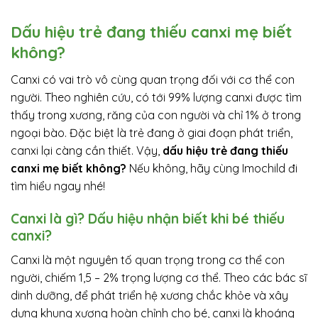
Dấu hiệu trẻ đang thiếu canxi mẹ biết
không?
Canxi có vai trò vô cùng quan trọng đối với cơ thể con
người. Theo nghiên cứu, có tới 99% lượng canxi được tìm
thấy trong xương, răng của con người và chỉ 1% ở trong
ngoại bào. Đặc biệt là trẻ đang ở giai đoạn phát triển,
canxi lại càng cần thiết. Vậy,
dấu hiệu trẻ đang thiếu
canxi mẹ biết không?
Nếu không, hãy cùng Imochild đi
tìm hiểu ngay nhé!
Canxi là gì? Dấu hiệu nhận biết khi bé thiếu
canxi?
Canxi là một nguyên tố quan trọng trong cơ thể con
người, chiếm 1,5 – 2% trọng lượng cơ thể. Theo các bác sĩ
dinh dưỡng, để phát triển hệ xương chắc khỏe và xây
dựng khung xương hoàn chỉnh cho bé, canxi là khoáng