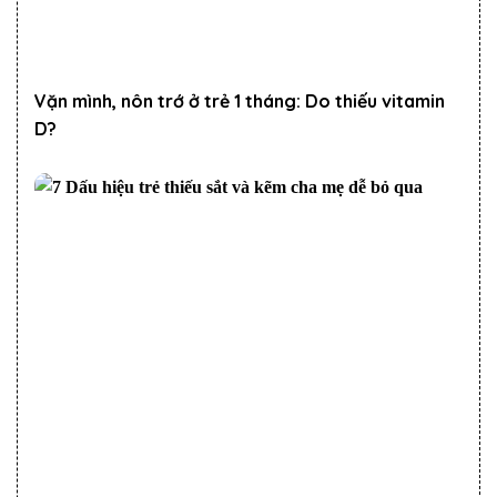
Vặn mình, nôn trớ ở trẻ 1 tháng: Do thiếu vitamin
D?