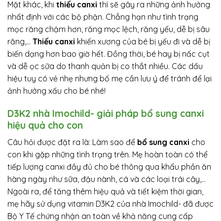
Mặt khác, khi
thiếu canxi
thì sẽ gây ra những ảnh hưởng
nhất định với các bộ phận. Chẳng hạn như tình trạng
mọc răng chậm hơn, răng mọc lệch, răng yếu, dễ bị sâu
răng,…
Thiếu canxi
khiến xương của bé bị yếu đi và dễ bị
biến dạng hơn bao giờ hết. Đồng thời, bé hay bị nấc cụt
và dễ ọc sữa do thanh quản bị co thắt nhiều. Các dấu
hiệu tuy có vẻ nhẹ nhưng bố mẹ cần lưu ý để tránh để lại
ảnh hưởng xấu cho bé nhé!
D3K2 nhà Imochild- giải pháp bổ sung canxi
hiệu quả cho con
Câu hỏi được đặt ra là: Làm sao để
bổ sung canxi
cho
con khi gặp những tình trạng trên. Mẹ hoàn toàn có thể
tiếp lượng canxi đầy đủ cho bé thông qua khẩu phần ăn
hàng ngày như sữa, đậu nành, cá và các loại trái cây,…
Ngoài ra, để tăng thêm hiệu quả và tiết kiệm thời gian,
mẹ hãy sử dụng vitamin D3K2 của nhà Imochild- đã được
Bộ Y Tế chứng nhận an toàn về khả năng cung cấp