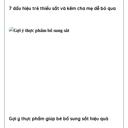
7 dấu hiệu trẻ thiếu sắt và kẽm cha mẹ dễ bỏ qua
Gợi ý thực phẩm giúp bé bổ sung sắt hiệu quả