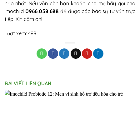
hợp nhất. Nếu vẫn còn băn khoăn, cha mẹ hãy gọi cho
Imochild
0966.058.688
để được các bác sỹ tư vấn trực
tiếp. Xin cảm ơn!
Lượt xem:
488
BÀI VIẾT LIÊN QUAN