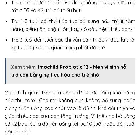
Trẻ sơ sinh đến 1 tuổi nên dùng hằng ngày, vì sữa mẹ
rất ít D3 và K2, trẻ dễ thiếu hụt.
Trẻ 1–3 tuổi có thể tiếp tục bổ sung nếu trẻ ít tắm
nắng, biếng ăn, chậm lớn, hay có dấu hiệu thiếu canxi.
Trẻ 3 tuổi đến tuổi dậy thì vẫn cần thiết, vì đây là thời
kỳ tích lũy xương quan trọng nhất đời trẻ.
Xem thêm
Imochild Probiotic 12 - Men vi sinh hỗ
trợ cân bằng hệ tiêu hóa cho trẻ nhỏ
Mục đích quan trọng là uống d3 k2 để tăng khả năng
hấp thu canxi. Cha mẹ không biết, không bổ sung, hoặc
cứ nghĩ ăn uống các chất vào là đủ thì khó cải thiện và
giúp chiều cao của con tăng trưởng. Vì thế cho bé uống
d3 k2 bao lâu là đủ nên uống tới lúc 10 tuổi hoặc đến tuổi
dậy thì nhé.