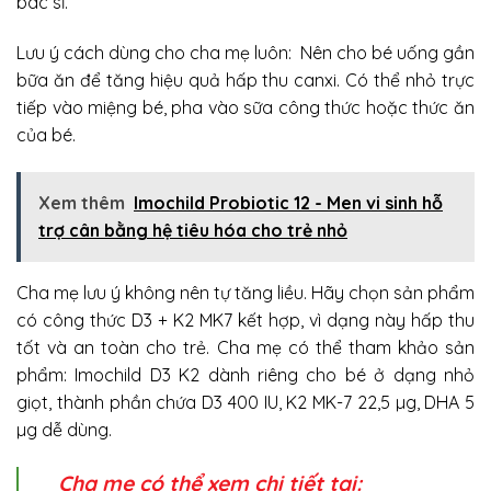
bác sĩ.
Lưu ý cách dùng cho cha mẹ luôn: Nên cho bé uống gần
bữa ăn để tăng hiệu quả hấp thu canxi. Có thể nhỏ trực
tiếp vào miệng bé, pha vào sữa công thức hoặc thức ăn
của bé.
Xem thêm
Imochild Probiotic 12 - Men vi sinh hỗ
trợ cân bằng hệ tiêu hóa cho trẻ nhỏ
Cha mẹ lưu ý không nên tự tăng liều. Hãy chọn sản phẩm
có công thức D3 + K2 MK7 kết hợp, vì dạng này hấp thu
tốt và an toàn cho trẻ. Cha mẹ có thể tham khảo sản
phẩm: Imochild D3 K2 dành riêng cho bé ở dạng nhỏ
giọt, thành phần chứa D3 400 IU, K2 MK-7 22,5 µg, DHA 5
µg dễ dùng.
Cha mẹ có thể xem chi tiết tại: