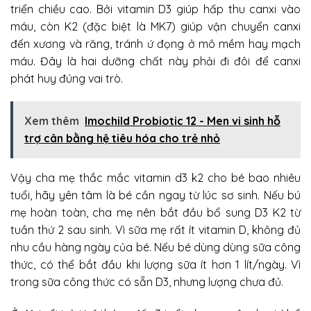
triển chiều cao. Bởi vitamin D3 giúp hấp thu canxi vào
máu, còn K2 (đặc biệt là MK7) giúp vận chuyển canxi
đến xương và răng, tránh ứ đọng ở mô mềm hay mạch
máu. Đây là hai dưỡng chất này phải đi đôi để canxi
phát huy đúng vai trò.
Xem thêm
Imochild Probiotic 12 - Men vi sinh hỗ
trợ cân bằng hệ tiêu hóa cho trẻ nhỏ
Vậy cha mẹ thắc mắc vitamin d3 k2 cho bé bao nhiêu
tuổi, hãy yên tâm là bé cần ngay từ lúc sơ sinh. Nếu bú
mẹ hoàn toàn, cha mẹ nên bắt đầu bổ sung D3 K2 từ
tuần thứ 2 sau sinh. Vì sữa mẹ rất ít vitamin D, không đủ
nhu cầu hàng ngày của bé. Nếu bé dùng dùng sữa công
thức, có thể bắt đầu khi lượng sữa ít hơn 1 lít/ngày. Vì
trong sữa công thức có sẵn D3, nhưng lượng chưa đủ.