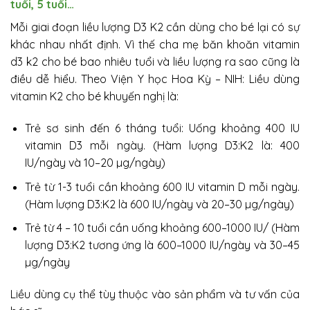
tuổi, 5 tuổi…
Mỗi giai đoạn liều lượng D3 K2 cần dùng cho bé lại có sự
khác nhau nhất định. Vì thế cha mẹ băn khoăn vitamin
d3 k2 cho bé bao nhiêu tuổi và liều lượng ra sao cũng là
điều dễ hiểu. Theo Viện Y học Hoa Kỳ – NIH: Liều dùng
vitamin K2 cho bé khuyến nghị là:
Trẻ sơ sinh đến 6 tháng tuổi: Uống khoảng 400 IU
vitamin D3 mỗi ngày. (Hàm lượng D3:K2 là: 400
IU/ngày và 10–20 µg/ngày)
Trẻ từ 1-3 tuổi cần khoảng 600 IU vitamin D mỗi ngày.
(Hàm lượng D3:K2 là 600 IU/ngày và 20–30 µg/ngày)
Trẻ từ 4 – 10 tuổi cần uống khoảng 600–1000 IU/ (Hàm
lượng D3:K2 tương ứng là 600–1000 IU/ngày và 30–45
µg/ngày
Liều dùng cụ thể tùy thuộc vào sản phẩm và tư vấn của