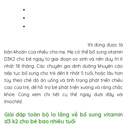
tuổi, 5 tuổi…
3. Nên chọn dạng xịt hay nhỏ giọt?
4. Có cần dùng suốt hay chỉ theo đợt?
5. D3 K2 khác gì so với chỉ dùng D3 hoặc canxi đơn
lẻ?
Vitamin d3 k2 cho bé bao nhiêu tuổi
thì dùng được là
băn khoăn của nhiều cha mẹ. Mẹ có thể bổ sung vitamin
D3K2 cho bé ngay từ giai đoạn sơ sinh và nên duy trì ít
nhất 18 tháng. Các chuyên gia dinh dưỡng khuyến cáo
tiếp tục bổ sung cho trẻ đến ít nhất 5 tuổi, hoặc lâu hơn
tùy theo chế độ ăn uống và tình trạng phát triển chiều
cao của trẻ, để hỗ trợ bé phát triển xương và răng chắc
khỏe. Cùng xem chi tiết cụ thể ngay dưới đây với
Imochild.
Giải đáp toàn bộ lo lắng về bổ sung vitamin
d3 k2 cho bé bao nhiêu tuổi