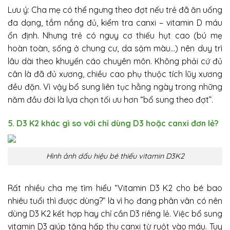
Lưu ý: Cha mẹ có thể ngưng theo đợt nếu trẻ đã ăn uống
đa dạng, tắm nắng đủ, kiểm tra canxi – vitamin D máu
ổn định. Nhưng trẻ có nguy cơ thiếu hụt cao (bú mẹ
hoàn toàn, sống ở chung cư, da sậm màu…) nên duy trì
lâu dài theo khuyến cáo chuyên môn. Không phải cứ đủ
cân là đã đủ xương, chiều cao phụ thuộc tích lũy xương
đều đặn. Vì vậy bổ sung liên tục hằng ngày trong những
năm đầu đời là lựa chọn tối ưu hơn “bổ sung theo đợt”.
5. D3 K2 khác gì so với chỉ dùng D3 hoặc canxi đơn lẻ?
Hình ảnh dấu hiệu bé thiếu vitamin D3K2
Rất nhiều cha mẹ tìm hiểu “Vitamin D3 K2 cho bé bao
nhiêu tuổi thì được dùng?” là vì họ đang phân vân có nên
dùng D3 K2 kết hợp hay chỉ cần D3 riêng lẻ. Việc bổ sung
vitamin D3 giúp tăng hấp thu canxi từ ruột vào máu. Tuy