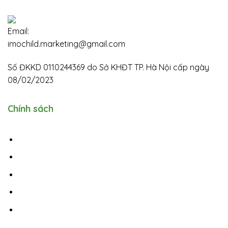
Email:
imochild.marketing@gmail.com
imochild.marketing@gmail
Số ĐKKD 0110244369 do Sở KHĐT TP. Hà Nội cấp ngày
08/02/2023
Chính sách
Chính sách vận chuyển
Chính sách đổi trả
Chính sách bảo hành
Chính sách bảo mật
Điều khoản và điều kiện