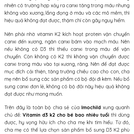
nhiên có trường hợp xảy ra canxi tăng trong máu nhưng
không vào xương, lắng đọng ở máu và các mô mềm, thì
hiệu quả không đạt được, thậm chí còn gây nguy hiểm.
Nên phải nhờ vitamin K2 kích hoạt protein vận chuyển
canxi đến xương, ngăn canxi bám vào mạch máu. Nên
nếu không có D3 thì thiếu canxi trong máu để vận
chuyển. Còn không có K2 thì không vận chuyển được
canxi trong máu vào tại xương, răng. Nên để đạt được
mục đích cải thiện, tăng trưởng chiều cao cho con, cha
mẹ nên bổ sung các sản phẩm có bộ đội đi kèm. Nếu bổ
sung canxi đơn lẻ, không có bộ đôi này hiệu quả không
đạt được như mong muốn.
Trên đây là toàn bộ chia sẻ của
Imochild
xung quanh
chủ đề:
Vitamin d3 k2 cho bé bao nhiêu tuổi
thì dùng
được, hy vọng hữu ích cho cha mẹ khi tìm hiểu. Từ đó,
cha mẹ có thể lựa chọn sản phẩm bổ sung D3 K2 phù