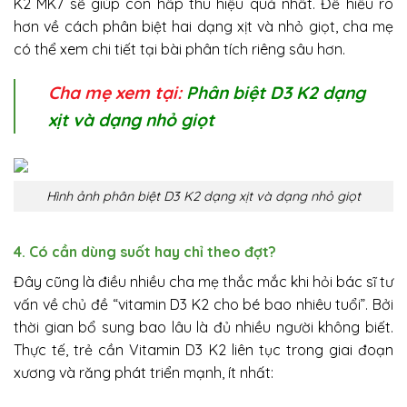
K2 MK7 sẽ giúp con hấp thu hiệu quả nhất. Để hiểu rõ
hơn về cách phân biệt hai dạng xịt và nhỏ giọt, cha mẹ
có thể xem chi tiết tại bài phân tích riêng sâu hơn.
Cha mẹ xem tại:
Phân biệt D3 K2 dạng
xịt và dạng nhỏ giọt
Hình ảnh phân biệt D3 K2 dạng xịt và dạng nhỏ giọt
4. Có cần dùng suốt hay chỉ theo đợt?
Đây cũng là điều nhiều cha mẹ thắc mắc khi hỏi bác sĩ tư
vấn về chủ đề “vitamin D3 K2 cho bé bao nhiêu tuổi”. Bởi
thời gian bổ sung bao lâu là đủ nhiều người không biết.
Thực tế, trẻ cần Vitamin D3 K2 liên tục trong giai đoạn
xương và răng phát triển mạnh, ít nhất: