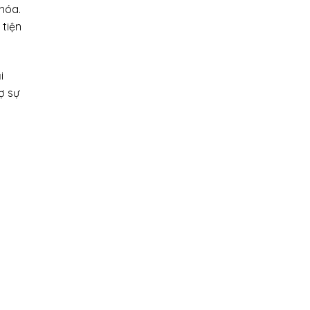
 hóa.
 tiện
i
ợ sự