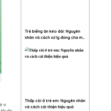
Trẻ biếng ăn kéo dài: Nguyên
nhân và cách xử lý đúng cha mẹ
nên biết
Thấp còi ở trẻ em: Nguyên nhân
ệ vi
và cách cải thiện hiệu quả
i khuẩn