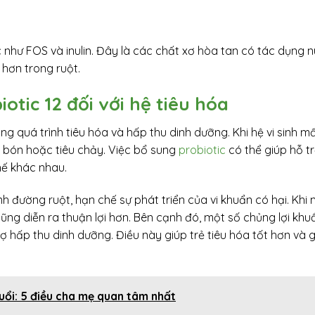
 như FOS và inulin. Đây là các chất xơ hòa tan có tác dụng n
h hơn trong ruột.
otic 12 đối với hệ tiêu hóa
ng quá trình tiêu hóa và hấp thu dinh dưỡng. Khi hệ vi sinh m
o bón hoặc tiêu chảy. Việc bổ sung
probiotic
có thể giúp hỗ tr
hế khác nhau.
nh đường ruột, hạn chế sự phát triển của vi khuẩn có hại. Khi 
cũng diễn ra thuận lợi hơn. Bên cạnh đó, một số chủng lợi kh
rợ hấp thu dinh dưỡng. Điều này giúp trẻ tiêu hóa tốt hơn và 
uổi: 5 điều cha mẹ quan tâm nhất