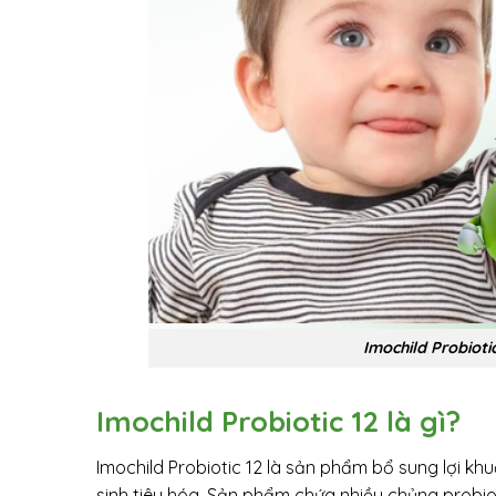
Imochild Probiotic
Imochild Probiotic 12 là gì?
Imochild Probiotic 12 là sản phẩm bổ sung lợi k
sinh tiêu hóa. Sản phẩm chứa nhiều chủng probiot