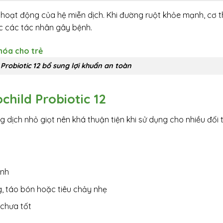
n hoạt động của hệ miễn dịch. Khi đường ruột khỏe mạnh, cơ 
ớc các tác nhân gây bệnh.
 Probiotic 12 bổ sung lợi khuẩn an toàn
child Probiotic 12
ng dịch nhỏ giọt nên khá thuận tiện khi sử dụng cho nhiều đối
inh
ng, táo bón hoặc tiêu chảy nhẹ
 chưa tốt