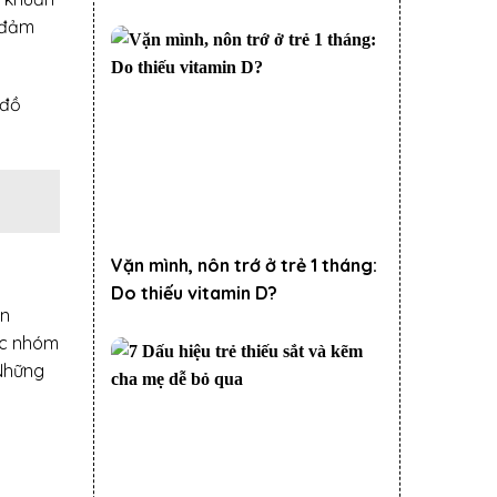
p đảm
 đồ
Vặn mình, nôn trớ ở trẻ 1 tháng:
Do thiếu vitamin D?
ản
ác nhóm
 Những