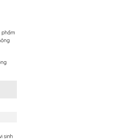
ản phẩm
không
ớng
i sinh