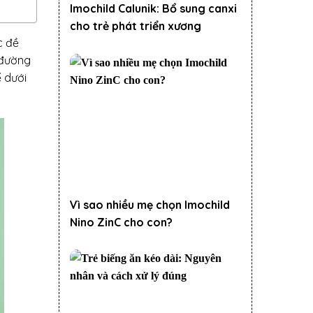
Imochild Calunik: Bổ sung canxi
cho trẻ phát triển xương
c đề
 đường
ế dưới
Vì sao nhiều mẹ chọn Imochild
Nino ZinC cho con?