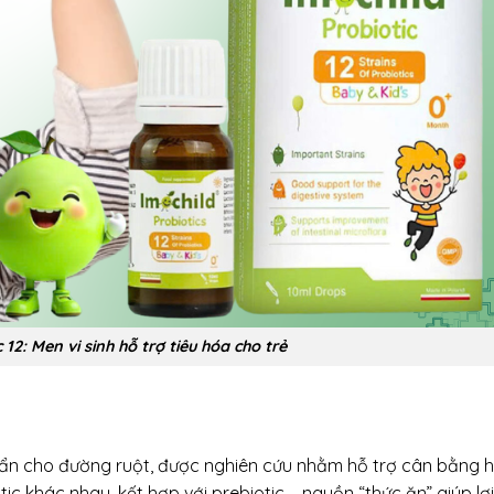
 12: Men vi sinh hỗ trợ tiêu hóa cho trẻ
huẩn cho đường ruột, được nghiên cứu nhằm hỗ trợ cân bằng h
ic khác nhau, kết hợp với prebiotic – nguồn “thức ăn” giúp lợ