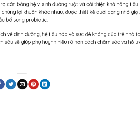
rợ cân bằng hệ vi sinh đường ruột và cải thiện khả năng tiêu
 chủng lợi khuẩn khác nhau, được thiết kế dưới dạng nhỏ giọt
cầu bổ sung probiotic.
ích về dinh dưỡng, hệ tiêu hóa và sức đề kháng của trẻ nhỏ tạ
ên sâu sẽ giúp phụ huynh hiểu rõ hơn cách chăm sóc và hỗ tr