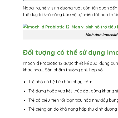
Ngoài ra, hệ vi sinh đường ruột còn liên quan đế
thể duy trì khả năng bảo vệ tự nhiên tốt hơn trư
Hình ảnh Imochild
Đối tượng có thể sử dụng Imo
Imochild Probiotic 12 được thiết kế dưới dạng du
khác nhau. Sản phẩm thường phù hợp với:
Trẻ nhỏ có hệ tiêu hóa nhạy cảm
Trẻ đang hoặc vừa kết thúc đợt dùng kháng s
Trẻ có biểu hiện rối loạn tiêu hóa như đầy bụ
Trẻ biếng ăn do khả năng hấp thu dinh dưỡng