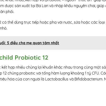
hẩm được sản xuất tại Ba Lan và nhập khẩu nguyên chai, giú
ân phối.
12 có thể dùng trực tiếp hoặc pha với nước, sữa hoặc các loại
nhỏ.
uổi: 5 điều cha mẹ quan tâm nhất
ild Probiotic 12
ệc kết hợp nhiều chủng lợi khuẩn khác nhau trong cùng một s
p 12 chủng probiotic với tổng hàm lượng khoảng 1 tỷ CFU. C
 tiêu hóa của con người là Lactobacillus và Bifidobacterium.