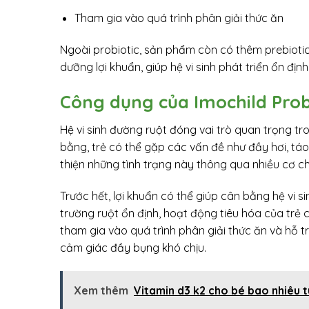
Tham gia vào quá trình phân giải thức ăn
Ngoài probiotic, sản phẩm còn có thêm prebiotic
dưỡng lợi khuẩn, giúp hệ vi sinh phát triển ổn địn
Công dụng của Imochild Probi
Hệ vi sinh đường ruột đóng vai trò quan trọng tro
bằng, trẻ có thể gặp các vấn đề như đầy hơi, tá
thiện những tình trạng này thông qua nhiều cơ c
Trước hết, lợi khuẩn có thể giúp cân bằng hệ vi si
trường ruột ổn định, hoạt động tiêu hóa của trẻ 
tham gia vào quá trình phân giải thức ăn và hỗ t
cảm giác đầy bụng khó chịu.
Xem thêm
Vitamin d3 k2 cho bé bao nhiêu t