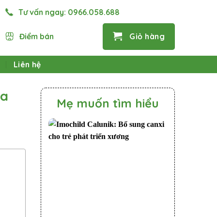
Tư vấn ngay:
0966.058.688
Điểm bán
Giỏ hàng
Liên hệ
óa
Mẹ muốn tìm hiểu