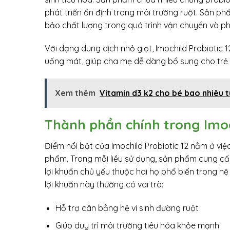
phát triển ổn định trong môi trường ruột. Sản p
bảo chất lượng trong quá trình vận chuyển và ph
Với dạng dung dịch nhỏ giọt, Imochild Probiotic 
uống mát, giúp cha mẹ dễ dàng bổ sung cho trẻ 
Xem thêm
Vitamin d3 k2 cho bé bao nhiêu t
Thành phần chính trong Imoch
Điểm nổi bật của Imochild Probiotic 12 nằm ở vi
phẩm. Trong mỗi liều sử dụng, sản phẩm cung cấ
lợi khuẩn chủ yếu thuộc hai họ phổ biến trong hệ
lợi khuẩn này thường có vai trò:
Hỗ trợ cân bằng hệ vi sinh đường ruột
Giúp duy trì môi trường tiêu hóa khỏe mạnh