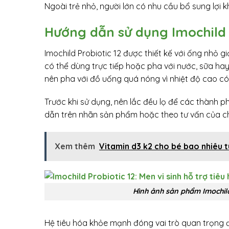
Ngoài trẻ nhỏ, người lớn có nhu cầu bổ sung lợi
Hướng dẫn sử dụng Imochild 
Imochild Probiotic 12 được thiết kế với ống nhỏ g
có thể dùng trực tiếp hoặc pha với nước, sữa ha
nên pha với đồ uống quá nóng vì nhiệt độ cao có
Trước khi sử dụng, nên lắc đều lọ để các thành
dẫn trên nhãn sản phẩm hoặc theo tư vấn của ch
Xem thêm
Vitamin d3 k2 cho bé bao nhiêu t
Hình ảnh sản phẩm Imochild 
Hệ tiêu hóa khỏe mạnh đóng vai trò quan trọng đố