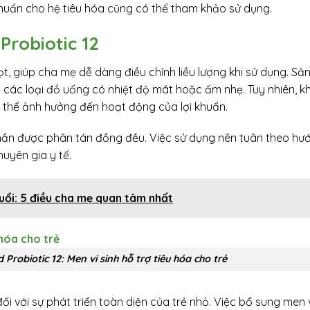
 khuẩn cho hệ tiêu hóa cũng có thể tham khảo sử dụng.
Probiotic 12
iọt, giúp cha mẹ dễ dàng điều chỉnh liều lượng khi sử dụng. S
y các loại đồ uống có nhiệt độ mát hoặc ấm nhẹ. Tuy nhiên, 
 thể ảnh hưởng đến hoạt động của lợi khuẩn.
 phần được phân tán đồng đều. Việc sử dụng nên tuân theo hư
uyên gia y tế.
uổi: 5 điều cha mẹ quan tâm nhất
Probiotic 12: Men vi sinh hỗ trợ tiêu hóa cho trẻ
i với sự phát triển toàn diện của trẻ nhỏ. Việc bổ sung men v