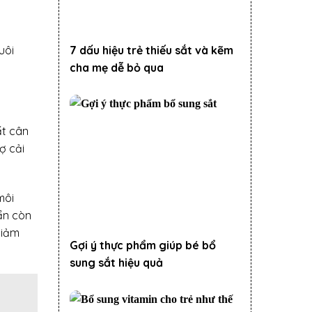
7 dấu hiệu trẻ thiếu sắt và kẽm
uôi
cha mẹ dễ bỏ qua
ất cân
ợ cải
môi
uẩn còn
giảm
Gợi ý thực phẩm giúp bé bổ
sung sắt hiệu quả