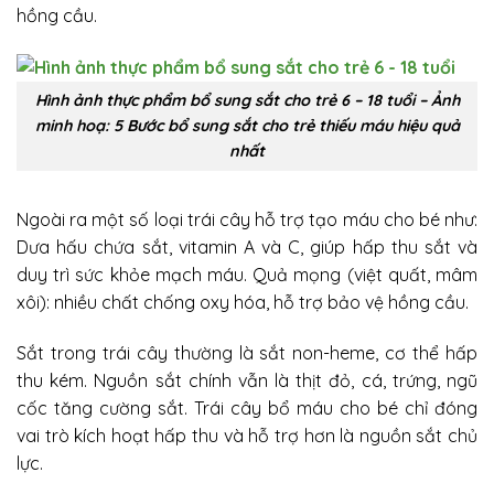
hồng cầu.
Hình ảnh thực phẩm bổ sung sắt cho trẻ 6 – 18 tuổi – Ảnh
minh hoạ: 5 Bước bổ sung sắt cho trẻ thiếu máu hiệu quả
nhất
Ngoài ra một số loại trái cây hỗ trợ tạo máu cho bé như:
Dưa hấu chứa sắt, vitamin A và C, giúp hấp thu sắt và
duy trì sức khỏe mạch máu. Quả mọng (việt quất, mâm
xôi): nhiều chất chống oxy hóa, hỗ trợ bảo vệ hồng cầu.
Sắt trong trái cây thường là sắt non-heme, cơ thể hấp
thu kém. Nguồn sắt chính vẫn là thịt đỏ, cá, trứng, ngũ
cốc tăng cường sắt. Trái cây bổ máu cho bé chỉ đóng
vai trò kích hoạt hấp thu và hỗ trợ hơn là nguồn sắt chủ
lực.