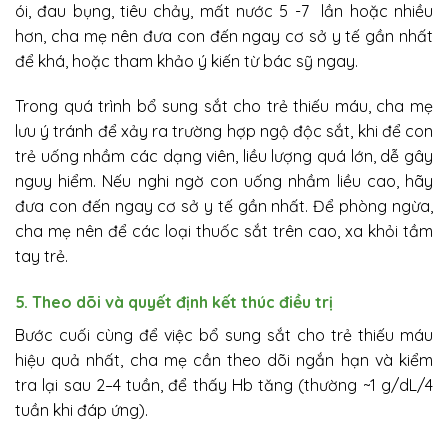
ói, đau bụng, tiêu chảy, mất nước 5 -7 lần hoặc nhiều
hơn, cha mẹ nên đưa con đến ngay cơ sở y tế gần nhất
để khá, hoặc tham khảo ý kiến từ bác sỹ ngay.
Trong quá trình bổ sung sắt cho trẻ thiếu máu, cha mẹ
lưu ý tránh để xảy ra trường hợp ngộ độc sắt, khi để con
trẻ uống nhầm các dạng viên, liều lượng quá lớn, dễ gây
nguy hiểm. Nếu nghi ngờ con uống nhầm liều cao, hãy
đưa con đến ngay cơ sở y tế gần nhất. Để phòng ngừa,
cha mẹ nên để các loại thuốc sắt trên cao, xa khỏi tầm
tay trẻ.
5. Theo dõi và quyết định kết thúc điều trị
Bước cuối cùng để việc bổ sung sắt cho trẻ thiếu máu
hiệu quả nhất, cha mẹ cần theo dõi ngắn hạn và kiểm
tra lại sau 2–4 tuần, để thấy Hb tăng (thường ~1 g/dL/4
tuần khi đáp ứng).