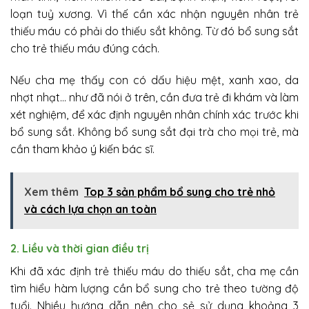
loạn tuỷ xương. Vì thế cần xác nhận nguyên nhân trẻ
thiếu máu có phải do thiếu sắt không. Từ đó bổ sung sắt
cho trẻ thiếu máu đúng cách.
Nếu cha mẹ thấy con có dấu hiệu mệt, xanh xao, da
nhợt nhạt… như đã nói ở trên, cần đưa trẻ đi khám và làm
xét nghiệm, để xác định nguyên nhân chính xác trước khi
bổ sung sắt. Không bổ sung sắt đại trà cho mọi trẻ, mà
cần tham khảo ý kiến bác sĩ.
Xem thêm
Top 3 sản phẩm bổ sung cho trẻ nhỏ
và cách lựa chọn an toàn
2. Liều và thời gian điều trị
Khi đã xác định trẻ thiếu máu do thiếu sắt, cha mẹ cần
tìm hiểu hàm lượng cần bổ sung cho trẻ theo tường độ
tuổi. Nhiều hướng dẫn nên cho sẻ sử dụng khoảng 3