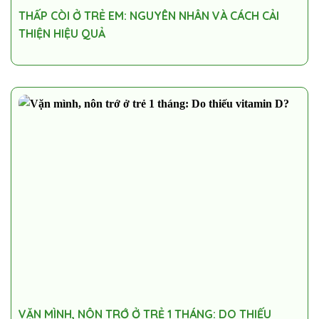
THẤP CÒI Ở TRẺ EM: NGUYÊN NHÂN VÀ CÁCH CẢI
THIỆN HIỆU QUẢ
VẶN MÌNH, NÔN TRỚ Ở TRẺ 1 THÁNG: DO THIẾU