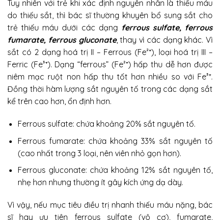
Tuy nhiên với trẻ khi xác định nguyên nhân là thiếu máu
do thiếu sắt, thì bác sĩ thường khuyên bổ sung sắt cho
trẻ thiếu máu dưới các dạng
ferrous sulfate, ferrous
fumarate, ferrous gluconate
, thay vì các dạng khác. Vì
sắt có 2 dạng hoá trị II – Ferrous (Fe²⁺), loại hoá trị III –
Ferric (Fe³⁺). Dạng “ferrous” (Fe²⁺) hấp thu dễ hơn được
niêm mạc ruột non hấp thu tốt hơn nhiều so với Fe³⁺.
Đồng thời hàm lượng sắt nguyên tố trong các dạng sắt
kể trên cao hơn, ổn định hơn.
Ferrous sulfate: chứa khoảng 20% sắt nguyên tố.
Ferrous fumarate: chứa khoảng 33% sắt nguyên tố
(cao nhất trong 3 loại, nên viên nhỏ gọn hơn).
Ferrous gluconate: chứa khoảng 12% sắt nguyên tố,
nhẹ hơn nhưng thường ít gây kích ứng dạ dày.
Vì vậy, nếu mục tiêu điều trị nhanh thiếu máu nặng, bác
sĩ hay ưu tiên ferrous sulfate (vô cơ), fumarate,