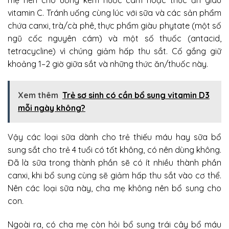
vitamin C. Tránh uống cùng lúc với sữa và các sản phẩm
chứa canxi, trà/cà phê, thực phẩm giàu phytate (một số
ngũ cốc nguyên cám) và một số thuốc (antacid,
tetracycline) vì chúng giảm hấp thu sắt. Cố gắng giữ
khoảng 1–2 giờ giữa sắt và những thức ăn/thuốc này.
Xem thêm
Trẻ sơ sinh có cần bổ sung vitamin D3
mỗi ngày không?
Vậy các loại sữa dành cho trẻ thiếu máu hay sữa bổ
sung sắt cho trẻ 4 tuổi có tốt không, có nên dùng không.
Đã là sữa trong thành phần sẽ có ít nhiều thành phần
canxi, khi bổ sung cùng sẽ giảm hấp thu sắt vào cơ thể.
Nên các loại sữa này, cha mẹ không nên bổ sung cho
con.
Ngoài ra, có cha mẹ còn hỏi bổ sung trái cây bổ máu