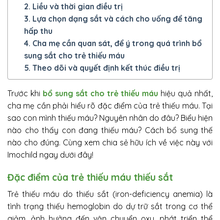
2. Liều và thời gian điều trị
3. Lựa chọn dạng sắt và cách cho uống để tăng
hấp thu
4. Cha mẹ cần quan sát, để ý trong quá trình bổ
sung sắt cho trẻ thiếu máu
5. Theo dõi và quyết định kết thúc điều trị
Trước khi
bổ sung sắt cho trẻ thiếu máu
hiệu quả nhất,
cha mẹ cần phải hiểu rõ đặc điểm của trẻ thiếu máu. Tại
sao con mình thiếu máu? Nguyên nhân do đâu? Biểu hiện
nào cho thấy con đang thiếu máu? Cách bổ sung thế
nào cho đúng. Cùng xem chia sẻ hữu ích về việc này với
Imochild ngay dưới đây!
Đặc điểm của trẻ thiếu máu thiếu sắt
Trẻ thiếu máu do thiếu sắt (iron-deficiency anemia) là
tình trạng thiế
u hemoglobin do dự trữ sắt trong cơ thể
giảm, ảnh hưởng đến vận chuyển oxy, phát triển thể