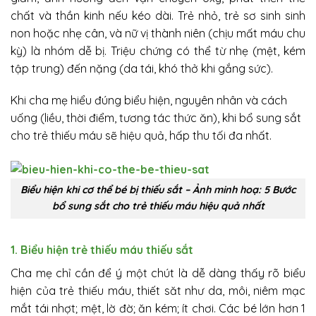
chất và thần kinh nếu kéo dài. Trẻ nhỏ, trẻ sơ sinh sinh
non hoặc nhẹ cân, và nữ vị thành niên (chịu mất máu chu
kỳ) là nhóm dễ bị. Triệu chứng có thể từ nhẹ (mệt, kém
tập trung) đến nặng (da tái, khó thở khi gắng sức).
Khi cha mẹ hiểu đúng biểu hiện, nguyên nhân và cách
uống (liều, thời điểm, tương tác thức ăn), khi bổ sung sắt
cho trẻ thiếu máu sẽ hiệu quả, hấp thu tối đa nhất.
Biểu hiện khi cơ thể bé bị thiếu sắt – Ảnh minh hoạ: 5 Bước
bổ sung sắt cho trẻ thiếu máu hiệu quả nhất
1. Biểu hiện trẻ thiếu máu thiếu sắt
Cha mẹ chỉ cần để ý một chút là dễ dàng thấy rõ biểu
hiện của trẻ thiếu máu, thiết săt như da, môi, niêm mạc
mắt tái nhợt; mệt, lờ đờ; ăn kém; ít chơi. Các bé lớn hơn 1