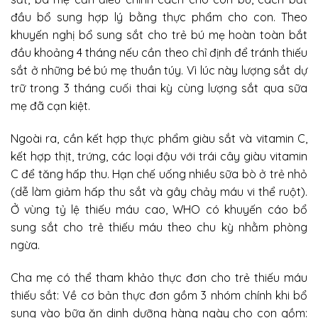
đầu bổ sung hợp lý bằng thực phẩm cho con. Theo
khuyến nghị bổ sung sắt cho trẻ bú mẹ hoàn toàn bắt
đầu khoảng 4 tháng nếu cần theo chỉ định để tránh thiếu
sắt ở những bé bú mẹ thuần túy. Vì lúc này lượng sắt dự
trữ trong 3 tháng cuối thai kỳ cùng lượng sắt qua sữa
mẹ đã cạn kiệt.
Ngoài ra, cần kết hợp thực phẩm giàu sắt và vitamin C,
kết hợp thịt, trứng, các loại đậu với trái cây giàu vitamin
C để tăng hấp thu. Hạn chế uống nhiều sữa bò ở trẻ nhỏ
(dễ làm giảm hấp thu sắt và gây chảy máu vi thể ruột).
Ở vùng tỷ lệ thiếu máu cao, WHO có khuyến cáo bổ
sung sắt cho trẻ thiếu máu theo chu kỳ nhằm phòng
ngừa.
Cha mẹ có thể tham khảo thực đơn cho trẻ thiếu máu
thiếu sắt: Về cơ bản thực đơn gồm 3 nhóm chính khi bổ
sung vào bữa ăn dinh dưỡng hàng ngày cho con gồm: