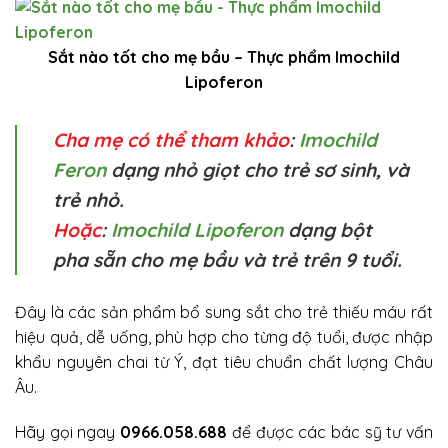
Sắt nào tốt cho mẹ bầu – Thực phẩm Imochild
Lipoferon
Cha mẹ có thể tham khảo
:
Imochild
Feron
dạng nhỏ giọt cho trẻ sơ sinh, và
trẻ nhỏ.
Hoặc
:
Imochild Lipoferon
dạng bột
pha sẵn cho mẹ bầu và trẻ trên 9 tuổi.
Đây là các sản phẩm bổ sung sắt cho trẻ thiếu máu rất
hiệu quả, dễ uống, phù hợp cho từng độ tuổi, được nhập
khẩu nguyên chai từ Ý, đạt tiêu chuẩn chất lượng Châu
Âu.
Hãy gọi ngay
0966.058.688
để được các bác sỹ tư vấn