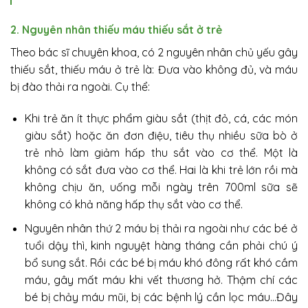
2. Nguyên nhân thiếu máu thiếu sắt ở trẻ
Theo bác sĩ chuyên khoa, có 2 nguyên nhân chủ yếu gây
thiếu sắt, thiếu máu ở trẻ là: Đưa vào không đủ, và máu
bị đào thải ra ngoài. Cụ thể:
Khi trẻ ăn ít thực phẩm giàu sắt (thịt đỏ, cá, các món
giàu sắt) hoặc ăn đơn điệu, tiêu thụ nhiều sữa bò ở
trẻ nhỏ làm giảm hấp thu sắt vào cơ thể. Một là
không có sắt đưa vào cơ thể. Hai là khi trẻ lớn rồi mà
không chịu ăn, uống mỗi ngày trên 700ml sữa sẽ
không có khả năng hấp thụ sắt vào cơ thể.
Nguyên nhân thứ 2 máu bị thải ra ngoài như các bé ở
tuổi dậy thì, kinh nguyệt hàng tháng cần phải chú ý
bổ sung sắt. Rồi các bé bị máu khó đông rất khó cầm
máu, gây mất máu khi vết thương hở. Thậm chí các
bé bị chảy máu mũi, bị các bệnh lý cần lọc máu…Đây