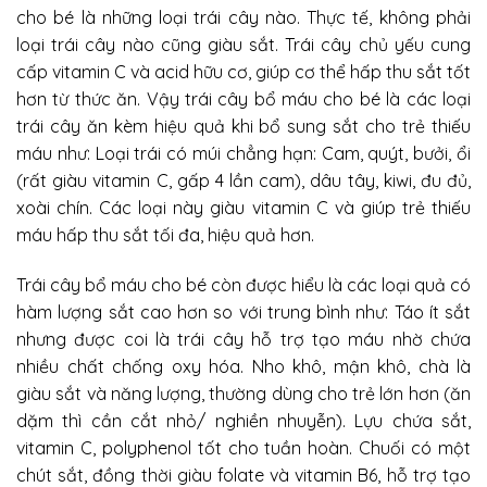
cho bé là những loại trái cây nào. Thực tế, không phải
loại trái cây nào cũng giàu sắt. Trái cây chủ yếu cung
cấp vitamin C và acid hữu cơ, giúp cơ thể hấp thu sắt tốt
hơn từ thức ăn. Vậy trái cây bổ máu cho bé là các loại
trái cây ăn kèm hiệu quả khi bổ sung sắt cho trẻ thiếu
máu như: Loại trái có múi chẳng hạn: Cam, quýt, bưởi, ổi
(rất giàu vitamin C, gấp 4 lần cam), dâu tây, kiwi, đu đủ,
xoài chín. Các loại này giàu vitamin C và giúp trẻ thiếu
máu hấp thu sắt tối đa, hiệu quả hơn.
Trái cây bổ máu cho bé còn được hiểu là các loại quả có
hàm lượng sắt cao hơn so với trung bình như: Táo ít sắt
nhưng được coi là trái cây hỗ trợ tạo máu nhờ chứa
nhiều chất chống oxy hóa. Nho khô, mận khô, chà là
giàu sắt và năng lượng, thường dùng cho trẻ lớn hơn (ăn
dặm thì cần cắt nhỏ/ nghiền nhuyễn). Lựu chứa sắt,
vitamin C, polyphenol tốt cho tuần hoàn. Chuối có một
chút sắt, đồng thời giàu folate và vitamin B6, hỗ trợ tạo