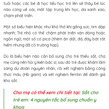
tuổi hoặc các bé đi học tiểu học trở lên sẽ thấy bé lúc
nào cũng uể oải, mất tập trung khi học, da xanh xao,
chậm phát triển.
Một số biểu hiện khác như khó thở khi gắng sức, tim đập
nhanh; Trẻ nhỏ có thể chậm phát triển vận động hoặc
ngôn ngữ; một số có pica (thèm ăn đất, đá, đáy bát rất
hiếm nhưng đã có trường hợp).
Dù là biểu hiện nào cần bổ sung cho trẻ thiếu sắt, cha
mẹ cũng nên hỏi ý kiến bác sĩ, sau đó trẻ được khám lâm
sàng dự đoán nguyên nhân, rồi xét nghiệm bằng công
thức máu (Hb giảm) và xét nghiệm ferritin để đánh giá
kho sắt.
Cha mẹ có thể xem chi tiết tại
:
Sắt cho
trẻ em: 4 nguyên tắc bổ sung chuẩn y
khoa