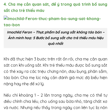
4. Cha mẹ cần quan sát, để ý trong quá trình bổ sung
sắt cho trẻ thiếu máu
Imochild Feron – Thực phẩm bổ sung sắt không táo bón –
Ảnh minh hoạ: 5 Bước bổ sung sắt cho trẻ thiếu máu hiệu
quả nhất
Khi đã thực hiện 3 bước trên rất ổn rồi, cha mẹ cần quan
sát con khi uống sắt. Khi trẻ thiếu máu được bổ sung sắt
có thẻ xay ra các triệu chứng nôn, đau bụng, phân sẫm,
táo bón. Cha mẹ lúc này cần đánh giá mức độ biểu hiện
nặng hay nhẹ để xử lý.
Nếu chỉ khoảng 1 – 2 lần trong ngày, cha mẹ có thể tự
điều chỉnh chia liều, cho uống sau bữa nhỏ, tăng chất xơ
và nước. Nhưng nếu thấy trong ngày con liên tục bị nôn