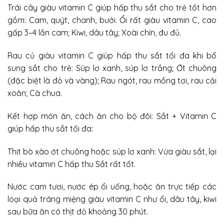
Trái cây giàu vitamin C giúp hấp thu sắt cho trẻ tốt hơn
gồm: Cam, quýt, chanh, bưởi. Ổi rất giàu vitamin C, cao
gấp 3–4 lần cam; Kiwi, dâu tây; Xoài chín, đu đủ.
Rau củ giàu vitamin C giúp hấp thu sắt tối đa khi bổ
sung sắt cho trẻ: Súp lơ xanh, súp lơ trắng; Ớt chuông
(đặc biệt là đỏ và vàng); Rau ngót, rau mồng tơi, rau cải
xoăn; Cà chua.
Kết hợp món ăn, cách ăn cho bộ đôi: Sắt + Vitamin C
giúp hấp thu sắt tối đa:
Thịt bò xào ớt chuông hoặc súp lơ xanh: Vừa giàu sắt, lại
nhiều vitamin C hấp thu Sắt rất tốt.
Nước cam tươi, nước ép ổi uống, hoặc ăn trực tiếp các
loại quả tráng miệng giàu vitamin C như ổi, dâu tây, kiwi
sau bữa ăn có thịt đỏ khoảng 30 phút.