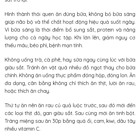
Hình thành thói quen ăn đúng bữa, không bỏ bữa sáng
giúp não bộ và thể chất hoạt động hiệu quả suốt ngày.
Vì bữa sáng là thời điểm bổ sung sắt, protein và năng
lượng cho cả ngày học tập. Khi lớn lên, giảm nguy cơ
thiếu máu, béo phì, bệnh mạn tính.
Không uống trà, cà phê, hay sữa ngay cùng lúc với bữa
giàu sắt. Tránh ăn vặt quá nhiều đồ ngọt thay cho bữa
chính. Không ăn uống thực phẩm đóng hộp, đóng lon. Ăn
đa dạng, cân bằng không chỉ thích ăn thịt, lười ăn rau,
hoặc thích ăn chay.
Thứ tự ăn nên ăn rau củ quả luộc trước, sau đó mới đến
các loại thịt đỏ, gan giàu sắt. Sau cùng mới ăn tinh bột.
Tráng miệng sau ăn 30p bằng quả ổi, cam, kiwi, dâu tây
nhiều vitamin C.