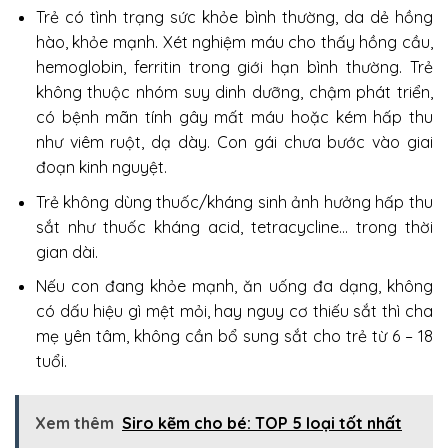
Trẻ có tình trạng sức khỏe bình thường, da dẻ hồng
hào, khỏe mạnh. Xét nghiệm máu cho thấy hồng cầu,
hemoglobin, ferritin trong giới hạn bình thường. Trẻ
không thuộc nhóm suy dinh dưỡng, chậm phát triển,
có bệnh mãn tính gây mất máu hoặc kém hấp thu
như viêm ruột, dạ dày. Con gái chưa bước vào giai
đoạn kinh nguyệt.
Trẻ không dùng thuốc/kháng sinh ảnh hưởng hấp thu
sắt như thuốc kháng acid, tetracycline… trong thời
gian dài.
Nếu con đang khỏe mạnh, ăn uống đa dạng, không
có dấu hiệu gì mệt mỏi, hay nguy cơ thiếu sắt thì cha
mẹ yên tâm, không cần bổ sung sắt cho trẻ từ 6 – 18
tuổi.
Xem thêm
Siro kẽm cho bé​: TOP 5 loại tốt nhất