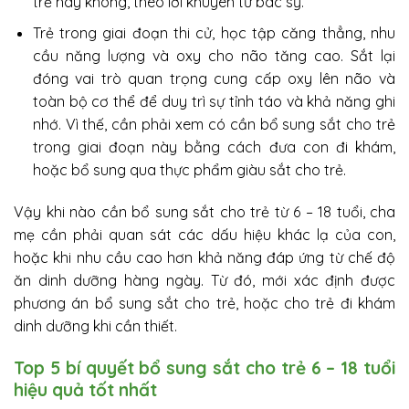
trẻ hay không, theo lời khuyên từ bác sỹ.
Trẻ trong giai đoạn thi cử, học tập căng thẳng, nhu
cầu năng lượng và oxy cho não tăng cao. Sắt lại
đóng vai trò quan trọng cung cấp oxy lên não và
toàn bộ cơ thể để duy trì sự tỉnh táo và khả năng ghi
nhớ. Vì thế, cần phải xem có cần bổ sung sắt cho trẻ
trong giai đoạn này bằng cách đưa con đi khám,
hoặc bổ sung qua thực phẩm giàu sắt cho trẻ.
Vậy khi nào cần bổ sung sắt cho trẻ từ 6 – 18 tuổi, cha
mẹ cần phải quan sát các dấu hiệu khác lạ của con,
hoặc khi nhu cầu cao hơn khả năng đáp ứng từ chế độ
ăn dinh dưỡng hàng ngày. Từ đó, mới xác định được
phương án bổ sung sắt cho trẻ, hoặc cho trẻ đi khám
dinh dưỡng khi cần thiết.
Top 5 bí quyết bổ sung sắt cho trẻ 6 – 18 tuổi
hiệu quả tốt nhất