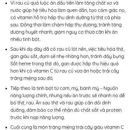
Vì rau củ quả luộc ăn đầu tiên làm tăng chất xơ và
nước giúp hệ tiêu hóa làm quen dần, tạo cảm giác no,
có vitamin hỗ trợ hấp thu dinh dưỡng từ thịt cá phía
sau. Đồng thời làm chậm hấp thu đường, tránh tăng
đường huyết nhanh, giảm nguy cơ thừa cân khi ăn
nhiều tinh bột.
Sau khi dạ dày đã có rau củ lót nền, việc tiêu hóa thịt,
gan giàu sắt, đạm sẽ nhẹ nhàng hơn, tránh đầy bụng.
Sắt heme trong thịt đỏ, gan được hấp thu hiệu quả
hơn khi có vitamin C từ rau củ vừa ăn hoặc trái cây
tráng miệng sau đó.
Tiếp theo là tinh bột từ cơm, mỳ, bánh mỳ – Nguồn
năng lượng chính, nhưng nếu ăn trước sẽ nhanh no dễ
bỏ thịt, rau. Ăn sau thịt và rau giúp cân đối dinh
dưỡng, đảm bảo cơ thể nhận đủ chất sắt và protein
trước khi nạp năng lượng.
Cuối cùng là món tráng miệng trái cây giàu vitamin C