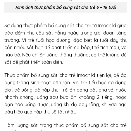
Hình ảnh thực phẩm bổ sung sắt cho trẻ 6 – 18 tuổi
Sử dụng thực phẩm bổ sung sắt cho trẻ từ Imochild giúp
bào đảm nhu cầu sắt hằng ngày trong giai đoạn tăng
trưởng. Vì trẻ tuổi học đường, đặc biệt là tuổi dậy thì,
cần nhiều sắt hơn để phát triển cơ bắp, thể tích máu, và
não bộ. Nếu chỉ ăn uống thông thường, cơ thể không đủ
sắt để phát triển toàn diện.
Thực phẩm bổ sung sắt cho trẻ Imochild tiện lợi, dễ áp
dụng trong sinh hoạt bận rộn. Với trẻ tiểu học có dạng
giọt dễ uống, dễ hấp thu. Trẻ lớn dạng bột pha với nước
nhanh chóng, uống sau bữa ăn khoảng 2 tiếng, hoặc
bạn nào uống được, uống khi dạ dày rỗng, khi vừa ngủ
dậy hiệu quả hấp thu sẽ tốt nhất.
Hàm lượng sắt trong thực phẩm bổ sung sắt cho trẻ