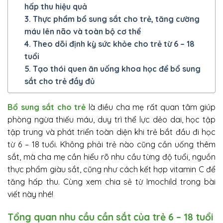
hấp thu hiệu quả
3. Thực phẩm bổ sung sắt cho trẻ, tăng cường
máu lên não và toàn bộ cơ thể
4. Theo dõi định kỳ sức khỏe cho trẻ từ 6 – 18
tuổi
5. Tạo thói quen ăn uống khoa học để bổ sung
sắt cho trẻ đầy đủ
Bổ sung sắt cho trẻ
là điều cha mẹ rất quan tâm giúp
phòng ngừa thiếu máu, duy trì thể lực dẻo dai, học tập
tập trung và phát triển toàn diện khi trẻ bắt đầu đi học
từ 6 – 18 tuổi. Không phải trẻ nào cũng cần uống thêm
sắt, mà cha mẹ cần hiểu rõ nhu cầu từng độ tuổi, nguồn
thực phẩm giàu sắt, cũng như cách kết hợp vitamin C để
tăng hấp thu. Cùng xem chia sẻ từ Imochild trong bài
viết này nhé!
Tổng quan nhu cầu cần sắt của trẻ 6 – 18 tuổi