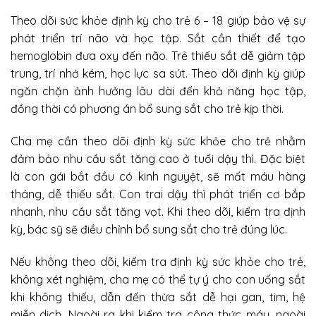
Theo dõi sức khỏe định kỳ cho trẻ 6 – 18 giúp bảo vệ sự
phát triển trí não và học tập. Sắt cần thiết để tạo
hemoglobin đưa oxy đến não. Trẻ thiếu sắt dễ giảm tập
trung, trí nhớ kém, học lực sa sút. Theo dõi định kỳ giúp
ngăn chặn ảnh hưởng lâu dài đến khả năng học tập,
đồng thời có phương án bổ sung sắt cho trẻ kịp thời.
Cha mẹ cần theo dõi định kỳ sức khỏe cho trẻ nhằm
đảm bảo nhu cầu sắt tăng cao ở tuổi dậy thì. Đặc biệt
là con gái bắt đầu có kinh nguyệt, sẽ mất máu hàng
tháng, dễ thiếu sắt. Con trai dậy thì phát triển cơ bắp
nhanh, nhu cầu sắt tăng vọt. Khi theo dõi, kiểm tra định
kỳ, bác sỹ sẽ điều chỉnh bổ sung sắt cho trẻ đúng lúc.
Nếu không theo dõi, kiểm tra định kỳ sức khỏe cho trẻ,
không xét nghiệm, cha mẹ có thể tự ý cho con uống sắt
khi không thiếu, dẫn đến thừa sắt dễ hại gan, tim, hệ
miễn dịch. Ngoài ra khi kiểm tra công thức máu, ngoài