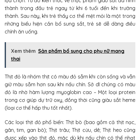
lựa chọn. Từ đó kiến thức về thực phẩm giàu sắt đã hình
thành trong đầu trẻ ngay từ khi 6 tuổi đến khi trưởng
thành. Sau này, khi trẻ thấy cơ thể mệt mỏi là một trong
những biểu hiện cần bổ sung sắt, trẻ sẽ dễ dàng điều
chỉnh ăn uống.
Xem thêm
Sản phẩm bổ sung cho phụ nữ mang
thai
Thịt đỏ là nhóm thịt có màu đỏ sẫm khi còn sống và vẫn
giữ màu sẫm hơn sau khi nấu chín. Sở dĩ chúng có màu
đỏ là nhờ hàm lượng myoglobin cao – Một loại protein
trong cơ giúp dự trữ oxy, đồng thời cũng giàu sắt heme
(loại cơ thể hấp thu tốt nhất).
Các loại thịt đỏ phổ biến: Thịt bò (bao gồm cả thịt nạc,
gân, tim, gan bò); Thịt trâu; Thịt cừu, dê; Thịt heo cũng
được xếp vào thịt đỏ, mặc dù khi nấu chín có thể nhạt