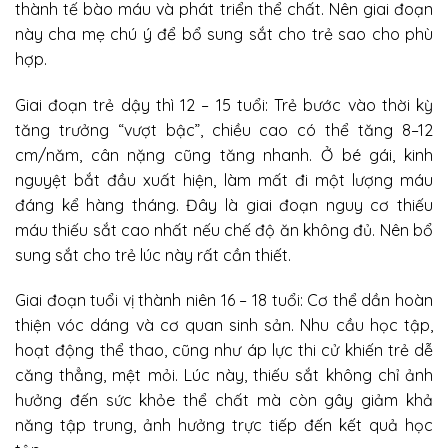
thành tế bào máu và phát triển thể chất. Nên giai đoạn
này cha mẹ chú ý để bổ sung sắt cho trẻ sao cho phù
hợp.
Giai đoạn trẻ dậy thì 12 – 15 tuổi: Trẻ bước vào thời kỳ
tăng trưởng “vượt bậc”, chiều cao có thể tăng 8–12
cm/năm, cân nặng cũng tăng nhanh. Ở bé gái, kinh
nguyệt bắt đầu xuất hiện, làm mất đi một lượng máu
đáng kể hàng tháng. Đây là giai đoạn nguy cơ thiếu
máu thiếu sắt cao nhất nếu chế độ ăn không đủ. Nên bổ
sung sắt cho trẻ lúc này rất cần thiết.
Giai đoạn tuổi vị thành niên 16 – 18 tuổi: Cơ thể dần hoàn
thiện vóc dáng và cơ quan sinh sản. Nhu cầu học tập,
hoạt động thể thao, cũng như áp lực thi cử khiến trẻ dễ
căng thẳng, mệt mỏi. Lúc này, thiếu sắt không chỉ ảnh
hưởng đến sức khỏe thể chất mà còn gây giảm khả
năng tập trung, ảnh hưởng trực tiếp đến kết quả học