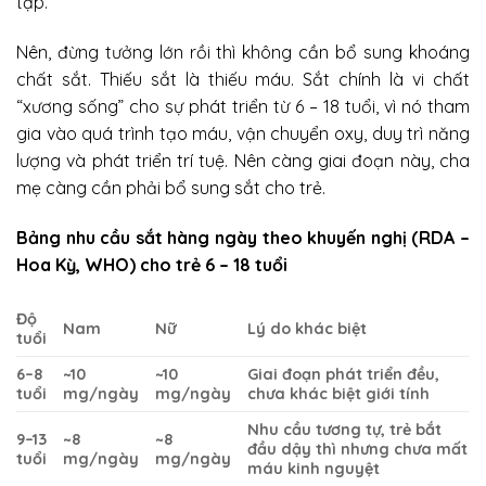
tập.
Nên, đừng tưởng lớn rồi thì không cần bổ sung khoáng
chất sắt. Thiếu sắt là thiếu máu. Sắt chính là vi chất
“xương sống” cho sự phát triển từ 6 – 18 tuổi, vì nó tham
gia vào quá trình tạo máu, vận chuyển oxy, duy trì năng
lượng và phát triển trí tuệ. Nên càng giai đoạn này, cha
mẹ càng cần phải bổ sung sắt cho trẻ.
Bảng nhu cầu sắt hàng ngày theo khuyến nghị (RDA –
Hoa Kỳ, WHO) cho trẻ 6 – 18 tuổi
Độ
Nam
Nữ
Lý do khác biệt
tuổi
6–8
~10
~10
Giai đoạn phát triển đều,
tuổi
mg/ngày
mg/ngày
chưa khác biệt giới tính
Nhu cầu tương tự, trẻ bắt
9–13
~8
~8
đầu dậy thì nhưng chưa mất
tuổi
mg/ngày
mg/ngày
máu kinh nguyệt