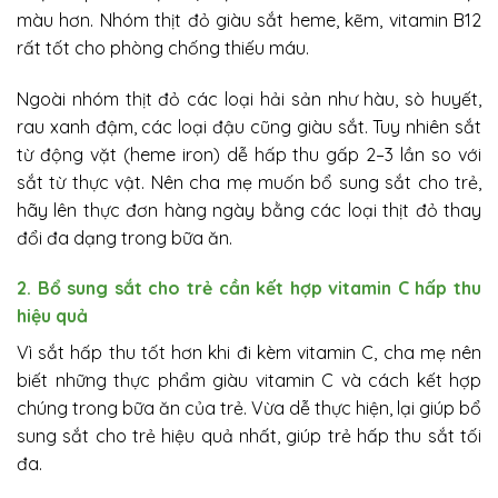
màu hơn. Nhóm thịt đỏ giàu sắt heme, kẽm, vitamin B12
rất tốt cho phòng chống thiếu máu.
Ngoài nhóm thịt đỏ các loại hải sản như hàu, sò huyết,
rau xanh đậm, các loại đậu cũng giàu sắt. Tuy nhiên sắt
từ động vặt (heme iron) dễ hấp thu gấp 2–3 lần so với
sắt từ thực vật. Nên cha mẹ muốn bổ sung sắt cho trẻ,
hãy lên thực đơn hàng ngày bằng các loại thịt đỏ thay
đổi đa dạng trong bữa ăn.
2. Bổ sung sắt cho trẻ cần kết hợp vitamin C hấp thu
hiệu quả
Vì sắt hấp thu tốt hơn khi đi kèm vitamin C, cha mẹ nên
biết những thực phẩm giàu vitamin C và cách kết hợp
chúng trong bữa ăn của trẻ. Vừa dễ thực hiện, lại giúp bổ
sung sắt cho trẻ hiệu quả nhất, giúp trẻ hấp thu sắt tối
đa.