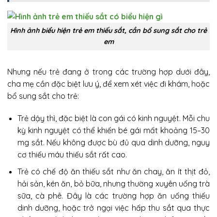
Hình ảnh biểu hiện trẻ em thiếu sắt, cần bổ sung sắt cho trẻ
em
Nhưng nếu trẻ đang ở trong các trường hợp dưới đây,
cha mẹ cần đặc biệt lưu ý, để xem xét việc đi khám, hoặc
bổ sung sắt cho trẻ:
Trẻ dậy thì, đặc biệt là con gái có kinh nguyệt. Mỗi chu
kỳ kinh nguyệt có thể khiến bé gái mất khoảng 15–30
mg sắt. Nếu không được bù đủ qua dinh dưỡng, nguy
cơ thiếu máu thiếu sắt rất cao.
Trẻ có chế độ ăn thiếu sắt như ăn chay, ăn ít thịt đỏ,
hải sản, kén ăn, bỏ bữa, nhưng thường xuyên uống trà
sữa, cà phê. Đây là các trường hợp ăn uống thiếu
dinh dưỡng, hoặc trở ngại việc hấp thu sắt qua thực