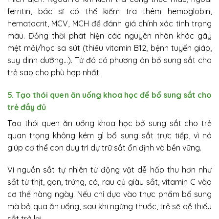
ferritin, bác sĩ có thể kiểm tra thêm hemoglobin,
hematocrit, MCV, MCH để đánh giá chính xác tình trạng
máu. Đồng thời phát hiện các nguyên nhân khác gây
mệt mỏi/học sa sút (thiếu vitamin B12, bệnh tuyến giáp,
suy dinh dưỡng…). Từ đó có phương án bổ sung sắt cho
trẻ sao cho phù hợp nhất.
5. Tạo thói quen ăn uống khoa học để bổ sung sắt cho
trẻ đầy đủ
Tạo thói quen ăn uống khoa học bổ sung sắt cho trẻ
quan trọng không kém gì bổ sung sắt trực tiếp, vì nó
giúp cơ thể con duy trì dự trữ sắt ổn định và bền vững.
Vì nguồn sắt tự nhiên từ động vật dễ hấp thu hơn như
sắt từ thịt, gan, trứng, cá, rau củ giàu sắt, vitamin C vào
cơ thể hàng ngày. Nếu chỉ dựa vào thực phẩm bổ sung
mà bỏ qua ăn uống, sau khi ngừng thuốc, trẻ sẽ dễ thiếu
sắt trở lại.