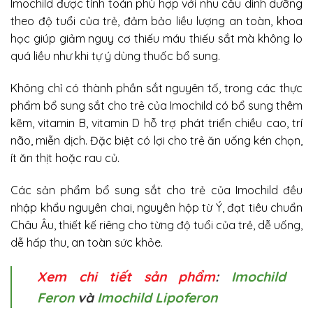
Imochild được tính toán phù hợp với nhu cầu dinh dưỡng
theo độ tuổi của trẻ, đảm bảo liều lượng an toàn, khoa
học giúp giảm nguy cơ thiếu máu thiếu sắt mà không lo
quá liều như khi tự ý dùng thuốc bổ sung.
Không chỉ có thành phần sắt nguyên tố, trong các thực
phẩm bổ sung sắt cho trẻ của Imochild có bổ sung thêm
kẽm, vitamin B, vitamin D hỗ trợ phát triển chiều cao, trí
não, miễn dịch. Đặc biệt có lợi cho trẻ ăn uống kén chọn,
ít ăn thịt hoặc rau củ.
Các sản phẩm bổ sung sắt cho trẻ của Imochild đều
nhập khẩu nguyên chai, nguyên hộp từ Ý, đạt tiêu chuẩn
Châu Âu, thiết kế riêng cho từng độ tuổi của trẻ, dễ uống,
dễ hấp thu, an toàn sức khỏe.
Xem chi tiết sản phẩm
:
Imochild
Feron
và
Imochild Lipoferon