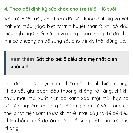
4. Theo dõi định kỳ sức khỏe cho trẻ từ 6 – 18 tuổi
Với trẻ 6–18 tuổi, việc theo dõi sức khỏe định kỳ và xét
nghiệm máu (đặc biệt ferritin huyết thanh) khi có dấu
hiệu nghi ngờ thiếu sắt là vô cùng quan trọng. Từ đó cha
mẹ có phương án bổ sung sắt cho trẻ kịp thời, đúng lúc.
Xem thêm
Sắt cho bé: 5 điều cha mẹ nhất định
phải biết
Trẻ được phát hiện sớm thiếu sắt, tránh biến chứng.
Thiếu sắt giai đoạn đầu thường không rõ ràng, chỉ khi
thiếu máu mới xuất hiện da xanh xao, mệt mỏi, học sa
sút. Xét nghiệm ferritin giúp đánh giá dự trữ sắt trong cơ
thể, phát hiện sớm trước khi thiếu máu xảy ra để dễ điều
chỉnh bằng chế độ ăn hoặc bổ sung sắt cho trẻ nhẹ
nhàng.