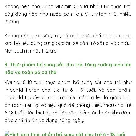
Không nên cho uống vitamin C quá nhiều từ nước trái
cây đóng hộp như nước cam lon, vì ít vitamin C, nhiều
đường.
Không uống trà sữa, trà, cà phê, thực phẩm giàu canxi,
sữa bò nếu dùng cùng bữa ăn sẽ cản trở sắt đi vào máu.
Nên tách ít nhất 1–2 giờ.
3. Thực phẩm bổ sung sắt cho trẻ, tăng cường máu lên
não và toàn bộ cơ thể
Với trẻ 6–18 tuổi, thực phẩm bổ sung sắt cho trẻ như
Imochild Feron cho trẻ từ 6 – 9 tuổi, và sản phẩm
Imochild Lipoferon cho trẻ từ 9 tuổi trở lên là giải pháp
an toàn, tiện lợi và hiệu quả để phòng thiếu máu cho trẻ
6–18 tuổi. Đặc biệt là trẻ bận rộn, biếng ăn hoặc khó đảm
bảo chế độ ăn đa dạng hằng ngày.