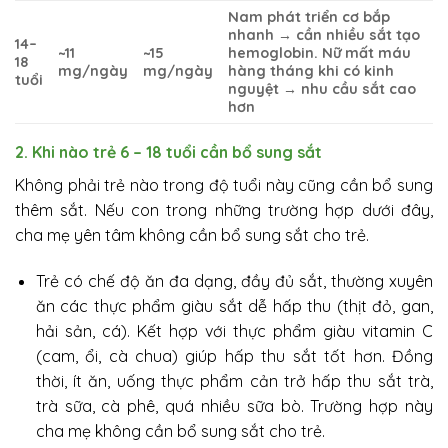
Nam phát triển cơ bắp
nhanh → cần nhiều sắt tạo
14–
~11
~15
hemoglobin. Nữ mất máu
18
mg/ngày
mg/ngày
hàng tháng khi có kinh
tuổi
nguyệt → nhu cầu sắt cao
hơn
2. Khi nào trẻ 6 – 18 tuổi cần bổ sung sắt
Không phải trẻ nào trong độ tuổi này cũng cần bổ sung
thêm sắt. Nếu con trong những trường hợp dưới đây,
cha mẹ yên tâm không cần bổ sung sắt cho trẻ.
Trẻ có chế độ ăn đa dạng, đầy đủ sắt, thường xuyên
ăn các thực phẩm giàu sắt dễ hấp thu (thịt đỏ, gan,
hải sản, cá). Kết hợp với thực phẩm giàu vitamin C
(cam, ổi, cà chua) giúp hấp thu sắt tốt hơn. Đồng
thời, ít ăn, uống thực phẩm cản trở hấp thu sắt trà,
trà sữa, cà phê, quá nhiều sữa bò. Trường hợp này
cha mẹ không cần bổ sung sắt cho trẻ.