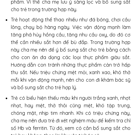
phẩm. Vì thế cha mẹ lưu ý sàng lọc và bổ sung sắt
cho trẻ trong trường hợp này.
Trẻ hoạt động thể thao nhiều như đá bóng, chơi cầu
lông, chạy bộ hàng ngày. Việc vận động mạnh làm
tăng phá hủy hồng cầu, tăng nhu cầu oxy, do đó cơ
thể cần nhiều sắt hơn để bù đắp. Trong trường hợp
này cha mẹ nên để ý bổ sung sắt cho trẻ bằng cách
cho con ăn đa dạng các loại thực phẩm giàu sắt.
Hướng dẫn con tránh những thực phẩm cản trở hấp
thu sắt. Nếu triệu chứng mệt mỏi, xanh xao, khó thở
mỗi khi vận động mạnh, nên cho con đi khám bác sỹ
và bổ sung sắt cho trẻ hợp lý.
Trẻ có biểu hiện thiếu máu khi người trắng xanh, nhợt
nhạt, hay mệt, thở thôi cũng mệt, khó tập trung,
chóng mặt, nhịp tim nhanh. Khi có triệu chứng này,
cha mẹ nên đưa trẻ đi xét nghiệm máu để kiểm tra chỉ
số Hb và ferritin. Từ đó, xem có cần bổ sung sắt cho