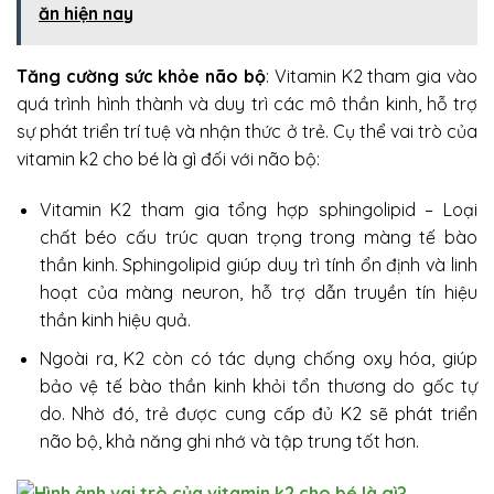
ăn hiện nay
Tăng cường sức khỏe não bộ
: Vitamin K2 tham gia vào
quá trình hình thành và duy trì các mô thần kinh, hỗ trợ
sự phát triển trí tuệ và nhận thức ở trẻ. Cụ thể vai trò của
vitamin k2 cho bé là gì đối với não bộ:
Vitamin K2 tham gia tổng hợp sphingolipid – Loại
chất béo cấu trúc quan trọng trong màng tế bào
thần kinh. Sphingolipid giúp duy trì tính ổn định và linh
hoạt của màng neuron, hỗ trợ dẫn truyền tín hiệu
thần kinh hiệu quả.
Ngoài ra, K2 còn có tác dụng chống oxy hóa, giúp
bảo vệ tế bào thần kinh khỏi tổn thương do gốc tự
do. Nhờ đó, trẻ được cung cấp đủ K2 sẽ phát triển
não bộ, khả năng ghi nhớ và tập trung tốt hơn.