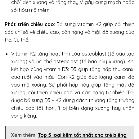
chỗ” đến xương và răng thay vì gây cứng mạch hoặc
sỏi hóa mô mềm.
Phát triển chiều cao
: Bổ sung vitamin K2 giúp cải thiện
các chỉ số về chiều cao, cân nặng và mật độ xương của
trẻ. Cụ thể:
Vitamin K2 tăng hoạt tính của osteoblast (tế bào tạo
xương) và ức chế osteoclast (tế bào hủy xương). Khi
kết hợp cùng vitamin D3: D3 giúp tăng hấp thu canxi
qua ruột vào máu. Còn K2 giúp đưa lượng canxi đó
vào mô xương. Sự phối hợp này giúp tăng mật độ
xương, cải thiện chiều cao và cân nặng tự nhiên. Trẻ
được bổ sung D3 + K2 đúng cách thường tăng trưởng
chiều cao tốt hơn, ít bị biến dạng xương hay chân
vòng kiềng.
Xem thêm
Top 5 loại kẽm tốt nhất cho trẻ biếng