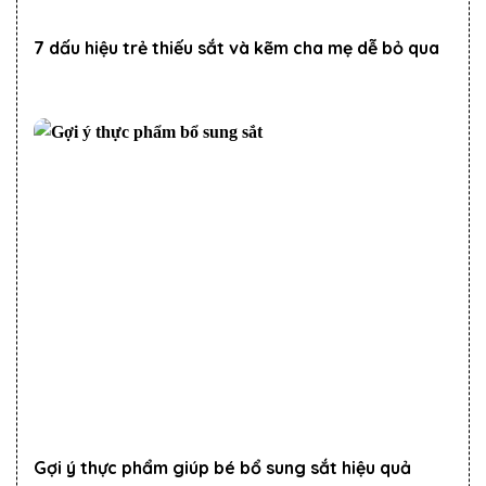
7 dấu hiệu trẻ thiếu sắt và kẽm cha mẹ dễ bỏ qua
Gợi ý thực phẩm giúp bé bổ sung sắt hiệu quả