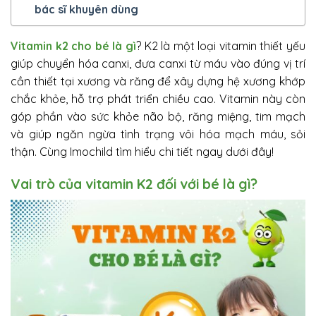
bác sĩ khuyên dùng
Vitamin k2 cho bé là gì
? K2 là một loại vitamin thiết yếu
giúp chuyển hóa canxi, đưa canxi từ máu vào đúng vị trí
cần thiết tại xương và răng để xây dựng hệ xương khớp
chắc khỏe, hỗ trợ phát triển chiều cao. Vitamin này còn
góp phần vào sức khỏe não bộ, răng miệng, tim mạch
và giúp ngăn ngừa tình trạng vôi hóa mạch máu, sỏi
thận. Cùng Imochild tìm hiểu chi tiết ngay dưới đây!
Vai trò của vitamin K2 đối với bé là gì?