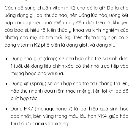
Cách bổ sung chuẩn vitamin K2 cho bé là gì? Đó là cho
uống dạng gì, loại thuốc nào, nên uống lúc nào, uống kết
hợp cùng gì hiệu quả. Điều này đều dựa trên lời khuyên
của bác sĩ, hiểu rõ kiến thức y khoa và kinh nghiệm của
những cha mẹ đã tìm hiểu kỹ. Trên thị trường hiện có 2
dạng vitamin K2 phổ biến là dạng giọt, và dạng xịt.
Dạng nhỏ giọt (drop) sẽ phù hợp cho trẻ sơ sinh dưới
1 tuổi, dễ đong liều chính xác, có thể nhỏ trực tiếp vào
miệng hoặc pha với sữa.
Dạng xịt (spray) sẽ phù hợp cho trẻ từ 6 tháng trở lên,
hấp thu nhanh qua niêm mạc miệng, tiện lợi khi bé đã
biết hợp tác.
Dạng MK7 (menaquinone-7) là loại hiệu quả sinh học
cao nhất, bền vững trong máu lâu hơn MK4, giúp hấp
thu tối ưu canxi vào xương.