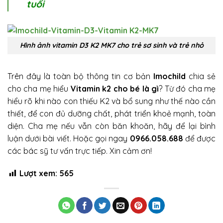
tuổi
Hình ảnh vitamin D3 K2 MK7 cho trẻ sơ sinh và trẻ nhỏ
Trên đây là toàn bộ thông tin cơ bản
Imochild
chia sẻ
cho cha mẹ hiểu
Vitamin k2 cho bé là gì
? Từ đó cha mẹ
hiểu rõ khi nào con thiếu K2 và bổ sung như thế nào cần
thiết, để con đủ dưỡng chất, phát triển khoẻ mạnh, toàn
diện. Cha mẹ nếu vẫn còn băn khoăn, hãy để lại bình
luận dưới bài viết. Hoặc gọi ngay
0966.058.688
để được
các bác sỹ tư vấn trực tiếp. Xin cảm ơn!
Lượt xem:
565