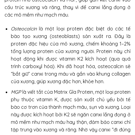
cấu trúc xương và răng, thay vì để canxi lắng đọng ở
các mô mềm như mạch máu.
Osteocalcin
là một loại protein đặc biệt do các tế
bào tạo xương (osteoblasts) sản xuất ra. Đây là
protein đặc hiệu của mô xương, chiếm khoảng 1–2%
tổng lượng protein của xương người. Protein này chỉ
hoạt động khi được vitamin K2 kích hoạt (qua quá
trình carboxyl hóa). Khi đã hoạt hóa, osteocalcin sẽ
“bắt giữ” canxi trong máu và gắn vào khung collagen
của xương, giúp xương đặc hơn, khỏe hơn.
MGP
là viết tắt của Matrix Gla Protein, một loại protein
phụ thuộc vitamin K, được sản xuất chủ yếu bởi tế
bào cơ trơn của thành mạch máu, sụn và xương. Loại
này được kích hoạt bởi K2 sẽ ngăn canxi lắng đọng ở
mô mềm như mạch máu hay thận, đảm bảo canxi chỉ
tập trung vào xương và răng. Nhờ vậy canxi “đi đúng