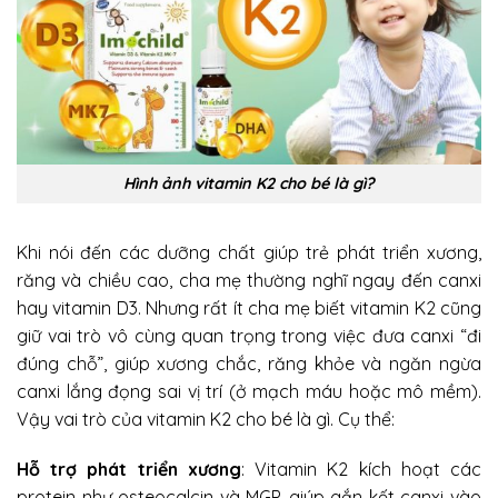
Hình ảnh vitamin K2 cho bé là gì?
Khi nói đến các dưỡng chất giúp trẻ phát triển xương,
răng và chiều cao, cha mẹ thường nghĩ ngay đến canxi
hay vitamin D3. Nhưng rất ít cha mẹ biết vitamin K2 cũng
giữ vai trò vô cùng quan trọng trong việc đưa canxi “đi
đúng chỗ”, giúp xương chắc, răng khỏe và ngăn ngừa
canxi lắng đọng sai vị trí (ở mạch máu hoặc mô mềm).
Vậy vai trò của vitamin K2 cho bé là gì. Cụ thể:
Hỗ trợ phát triển xương
: Vitamin K2 kích hoạt các
protein như osteocalcin và MGP, giúp gắn kết canxi vào