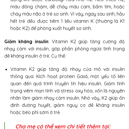
máu đông chậm, dễ chảy máu cam, bầm tím, hoặc
chảy máu não ở trẻ sơ sinh. Vì vậy, ngay sau sinh, hầu
hết trẻ đều được tiêm 1 liều vitamin K (thường là K1
hoặc K2) để phòng xuất huyết sơ sinh.
Giảm kháng insulin
: Vitamin K2 giúp tăng cường độ
nhạy cảm với insulin, góp phần phòng ngừa tình trạng
đề kháng insulin ở trẻ. Cụ thể:
Vitamin K2 giúp tăng độ nhạy của mô với insulin
thông qua: Kích hoạt protein Gas6, một yếu tố liên
quan đến quá trình truyền tín hiệu insulin. Giảm tình
trạng viêm mạn tính và stress oxy hóa, vốn là nguyên
nhân làm giảm nhạy cảm insulin. Nhờ vậy, K2 giúp ổn
định đường huyết, giảm nguy cơ đề kháng insulin
hoặc béo phì sớm ở trẻ
Cha mẹ có thể xem chi tiết thêm tại: