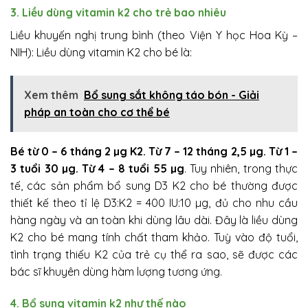
3. Liều dùng vitamin k2 cho trẻ bao nhiêu
Liều khuyến nghị trung bình (theo Viện Y học Hoa Kỳ –
NIH): Liều dùng vitamin K2 cho bé là:
Xem thêm
Bổ sung sắt không táo bón - Giải
pháp an toàn cho cơ thể bé
Bé từ 0 – 6 tháng 2 µg K2. Từ 7 – 12 tháng 2,5 µg. Từ 1 –
3 tuổi 30 µg. Từ 4 – 8 tuổi 55 µg
. Tuy nhiên, trong thực
tế, các sản phẩm bổ sung D3 K2 cho bé thường được
thiết kế theo tỉ lệ D3:K2 = 400 IU:10 µg, đủ cho nhu cầu
hàng ngày và an toàn khi dùng lâu dài. Đây là liều dùng
K2 cho bé mang tính chất tham khảo. Tuỳ vào độ tuổi,
tình trạng thiếu K2 của trẻ cụ thể ra sao, sẽ được các
bác sĩ khuyên dùng hàm lượng tương ứng.
4. Bổ sung vitamin k2 như thế nào