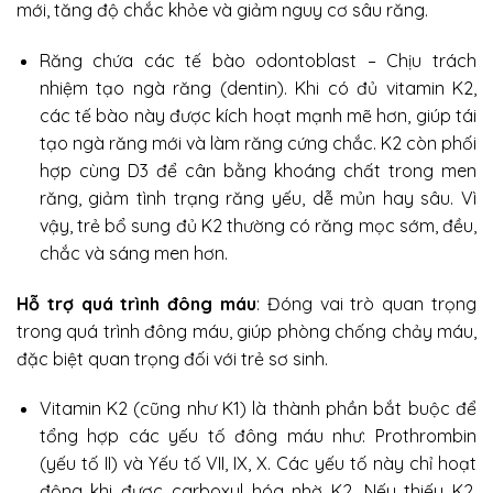
mới, tăng độ chắc khỏe và giảm nguy cơ sâu răng.
Răng chứa các tế bào odontoblast – Chịu trách
nhiệm tạo ngà răng (dentin). Khi có đủ vitamin K2,
các tế bào này được kích hoạt mạnh mẽ hơn, giúp tái
tạo ngà răng mới và làm răng cứng chắc. K2 còn phối
hợp cùng D3 để cân bằng khoáng chất trong men
răng, giảm tình trạng răng yếu, dễ mủn hay sâu. Vì
vậy, trẻ bổ sung đủ K2 thường có răng mọc sớm, đều,
chắc và sáng men hơn.
Hỗ trợ quá trình đông máu
: Đóng vai trò quan trọng
trong quá trình đông máu, giúp phòng chống chảy máu,
đặc biệt quan trọng đối với trẻ sơ sinh.
Vitamin K2 (cũng như K1) là thành phần bắt buộc để
tổng hợp các yếu tố đông máu như: Prothrombin
(yếu tố II) và Yếu tố VII, IX, X. Các yếu tố này chỉ hoạt
động khi được carboxyl hóa nhờ K2. Nếu thiếu K2,