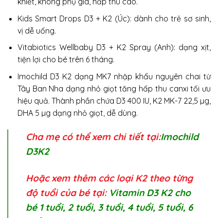
khiết, không phụ gia, hấp thu cao.
Kids Smart Drops D3 + K2 (Úc): dành cho trẻ sơ sinh,
vị dễ uống.
Vitabiotics Wellbaby D3 + K2 Spray (Anh): dạng xịt,
tiện lợi cho bé trên 6 tháng.
Imochild D3 K2 dạng MK7 nhập khẩu nguyên chai từ
Tây Ban Nha dạng nhỏ giọt tăng hấp thu canxi tối ưu
hiệu quả. Thành phần chứa D3 400 IU, K2 MK-7 22,5 µg,
DHA 5 µg dạng nhỏ giọt, dễ dùng.
Cha mẹ có thể xem chi tiết tại:
Imochild
D3K2
Hoặc xem thêm các loại K2 theo từng
độ tuổi của bé tại:
Vitamin D3 K2 cho
bé 1 tuổi, 2 tuổi, 3 tuổi, 4 tuổi, 5 tuổi, 6