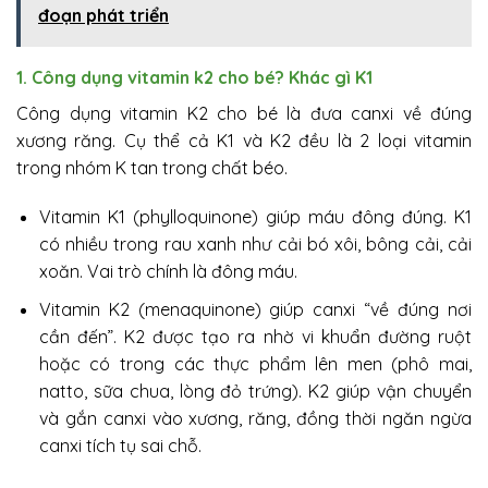
đoạn phát triển
1. Công dụng vitamin k2 cho bé? Khác gì K1
Công dụng vitamin K2 cho bé là đưa canxi về đúng
xương răng. Cụ thể cả K1 và K2 đều là 2 loại vitamin
trong nhóm K tan trong chất béo.
Vitamin K1 (phylloquinone) giúp máu đông đúng. K1
có nhiều trong rau xanh như cải bó xôi, bông cải, cải
xoăn. Vai trò chính là đông máu.
Vitamin K2 (menaquinone) giúp canxi “về đúng nơi
cần đến”. K2 được tạo ra nhờ vi khuẩn đường ruột
hoặc có trong các thực phẩm lên men (phô mai,
natto, sữa chua, lòng đỏ trứng). K2 giúp vận chuyển
và gắn canxi vào xương, răng, đồng thời ngăn ngừa
canxi tích tụ sai chỗ.