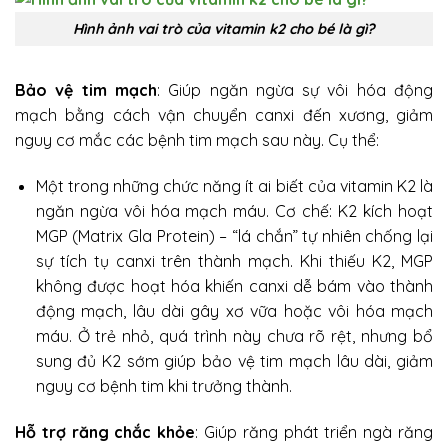
Hình ảnh vai trò của vitamin k2 cho bé là gì?
Bảo vệ tim mạch
: Giúp ngăn ngừa sự vôi hóa động
mạch bằng cách vận chuyển canxi đến xương, giảm
nguy cơ mắc các bệnh tim mạch sau này. Cụ thể:
Một trong những chức năng ít ai biết của vitamin K2 là
ngăn ngừa vôi hóa mạch máu. Cơ chế: K2 kích hoạt
MGP (Matrix Gla Protein) – “lá chắn” tự nhiên chống lại
sự tích tụ canxi trên thành mạch. Khi thiếu K2, MGP
không được hoạt hóa khiến canxi dễ bám vào thành
động mạch, lâu dài gây xơ vữa hoặc vôi hóa mạch
máu. Ở trẻ nhỏ, quá trình này chưa rõ rệt, nhưng bổ
sung đủ K2 sớm giúp bảo vệ tim mạch lâu dài, giảm
nguy cơ bệnh tim khi trưởng thành.
Hỗ trợ răng chắc khỏe
: Giúp răng phát triển ngà răng