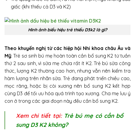
giấc (khi thiếu cả D3 và K2)
Hình ảnh biểu hiệu trẻ thiếu D3k2 là gì?
Theo khuyến nghị từ các hiệp hội Nhi khoa châu Âu và
Mỹ
: Trẻ sơ sinh bú mẹ hoàn toàn cần bổ sung K2 từ tuần
thứ 2 sau sinh, vì sữa mẹ chứa rất ít K2. Trẻ bú sữa công
thức, lượng K2 thường cao hơn, nhưng vẫn nên kiểm tra
hàm lượng trên nhãn sữa. Trẻ đang phát triển chiều cao,
mọc răng, hoặc bị còi xương nên bổ sung K2 kết hợp
cùng D3 để tối ưu hóa quá trình tạo xương. Cha mẹ lưu ý
con ở trong các giai đoạn này đều cần bổ sung K2.
Xem chi tiết tại:
Trẻ bú mẹ có cần bổ
sung D3 K2 không?