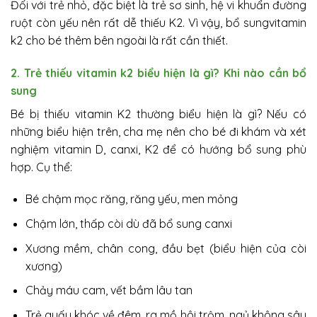
Đối với trẻ nhỏ, đặc biệt là trẻ sơ sinh, hệ vi khuẩn đường
ruột còn yếu nên rất dễ thiếu K2. Vì vậy, bổ sungvitamin
k2 cho bé thêm bên ngoài là rất cần thiết.
2. Trẻ thiếu vitamin k2 biểu hiện là gì? Khi nào cần bổ
sung
Bé bị thiếu vitamin K2 thường biểu hiện là gì? Nếu có
những biểu hiện trên, cha mẹ nên cho bé đi khám và xét
nghiệm vitamin D, canxi, K2 để có hướng bổ sung phù
hợp. Cụ thể:
Bé chậm mọc răng, răng yếu, men mỏng
Chậm lớn, thấp còi dù đã bổ sung canxi
Xương mềm, chân cong, đầu bẹt (biểu hiện của còi
xương)
Chảy máu cam, vết bầm lâu tan
Trẻ quấy khóc về đêm, ra mồ hôi trộm, ngủ không sâu