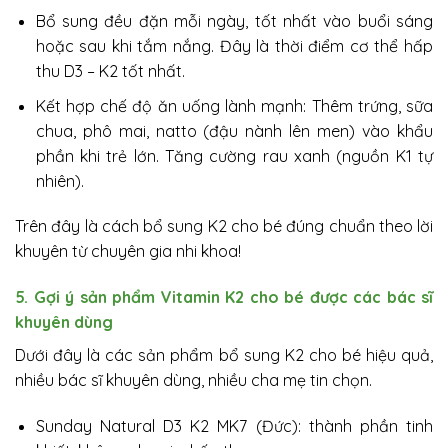
Bổ sung đều đặn mỗi ngày, tốt nhất vào buổi sáng
hoặc sau khi tắm nắng. Đây là thời điểm cơ thể hấp
thu D3 – K2 tốt nhất.
Kết hợp chế độ ăn uống lành mạnh: Thêm trứng, sữa
chua, phô mai, natto (đậu nành lên men) vào khẩu
phần khi trẻ lớn. Tăng cường rau xanh (nguồn K1 tự
nhiên).
Trên đây là cách bổ sung K2 cho bé đúng chuẩn theo lời
khuyên từ chuyên gia nhi khoa!
5. Gợi ý sản phẩm Vitamin K2 cho bé được các bác sĩ
khuyên dùng
Dưới đây là các sản phẩm bổ sung K2 cho bé hiệu quả,
nhiều bác sĩ khuyên dùng, nhiều cha mẹ tin chọn.
Sunday Natural D3 K2 MK7 (Đức): thành phần tinh