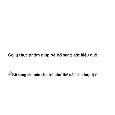
Gợi ý thực phẩm giúp bé bổ sung sắt hiệu quả