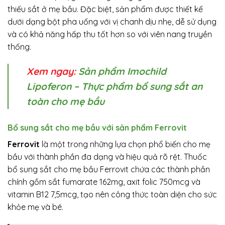
thiếu sắt ở mẹ bầu. Đặc biệt, sản phẩm được thiết kế
dưới dạng bột pha uống với vị chanh dịu nhẹ, dễ sử dụng
và có khả năng hấp thu tốt hơn so với viên nang truyền
thống.
Xem ngay:
Sản phẩm Imochild
Lipoferon – Thực phẩm bổ sung sắt an
toàn cho mẹ bầu
Bổ sung sắt cho mẹ bầu với sản phẩm Ferrovit
Ferrovit
là một trong những lựa chọn phổ biến cho mẹ
bầu với thành phần đa dạng và hiệu quả rõ rệt. Thuốc
bổ sung sắt cho mẹ bầu Ferrovit chứa các thành phần
chính gồm sắt fumarate 162mg, axit folic 750mcg và
vitamin B12 7,5mcg, tạo nên công thức toàn diện cho sức
khỏe mẹ và bé.