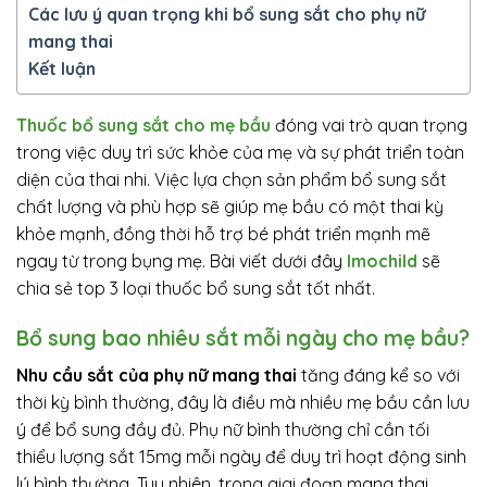
Các lưu ý quan trọng khi bổ sung sắt cho phụ nữ
mang thai
Kết luận
Thuốc bổ sung sắt cho mẹ bầu
đóng vai trò quan trọng
trong việc duy trì sức khỏe của mẹ và sự phát triển toàn
diện của thai nhi. Việc lựa chọn sản phẩm bổ sung sắt
chất lượng và phù hợp sẽ giúp mẹ bầu có một thai kỳ
khỏe mạnh, đồng thời hỗ trợ bé phát triển mạnh mẽ
ngay từ trong bụng mẹ. Bài viết dưới đây
Imochild
sẽ
chia sẻ top 3 loại thuốc bổ sung sắt tốt nhất.
Bổ sung bao nhiêu sắt mỗi ngày cho mẹ bầu?
Nhu cầu sắt của phụ nữ mang thai
tăng đáng kể so với
thời kỳ bình thường, đây là điều mà nhiều mẹ bầu cần lưu
ý để bổ sung đầy đủ. Phụ nữ bình thường chỉ cần tối
thiểu lượng sắt 15mg mỗi ngày để duy trì hoạt động sinh
lý bình thường. Tuy nhiên, trong giai đoạn mang thai,