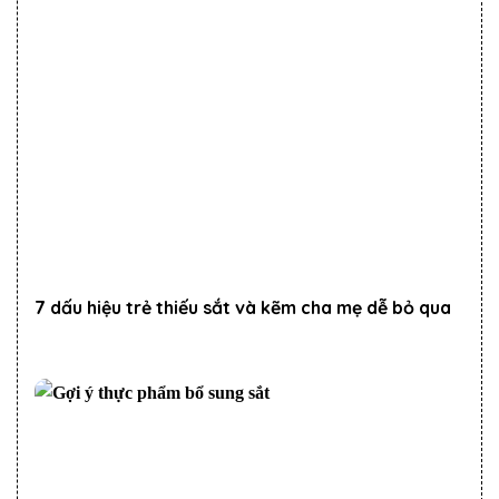
7 dấu hiệu trẻ thiếu sắt và kẽm cha mẹ dễ bỏ qua