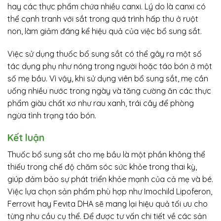
hay các thực phẩm chứa nhiều canxi. Lý do là canxi có
thể cạnh tranh với sắt trong quá trình hấp thu ở ruột
non, làm giảm đáng kể hiệu quả của việc bổ sung sắt.
Việc sử dụng thuốc bổ sung sắt có thể gây ra một số
tác dụng phụ như nóng trong người hoặc táo bón ở một
số mẹ bầu. Vì vậy, khi sử dụng viên bổ sung sắt, mẹ cần
uống nhiều nước trong ngày và tăng cường ăn các thực
phẩm giàu chất xơ như rau xanh, trái cây để phòng
ngừa tình trạng táo bón.
Kết luận
Thuốc bổ sung sắt cho mẹ bầu là một phần không thể
thiếu trong chế độ chăm sóc sức khỏe trong thai kỳ,
giúp đảm bảo sự phát triển khỏe mạnh của cả mẹ và bé.
Việc lựa chọn sản phẩm phù hợp như Imochild Lipoferon,
Ferrovit hay Fevita DHA sẽ mang lại hiệu quả tối ưu cho
từng nhu cầu cụ thể. Để được tư vấn chi tiết về các sản