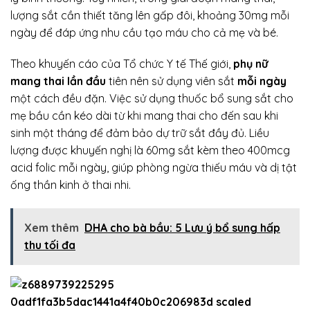
lượng sắt cần thiết tăng lên gấp đôi, khoảng 30mg mỗi
ngày để đáp ứng nhu cầu tạo máu cho cả mẹ và bé.
Theo khuyến cáo của Tổ chức Y tế Thế giới,
phụ nữ
mang thai lần đầu
tiên nên sử dụng viên sắt
mỗi ngày
một cách đều đặn. Việc sử dụng thuốc bổ sung sắt cho
mẹ bầu cần kéo dài từ khi mang thai cho đến sau khi
sinh một tháng để đảm bảo dự trữ sắt đầy đủ. Liều
lượng được khuyến nghị là 60mg sắt kèm theo 400mcg
acid folic mỗi ngày, giúp phòng ngừa thiếu máu và dị tật
ống thần kinh ở thai nhi.
Xem thêm
DHA cho bà bầu​: 5 Lưu ý bổ sung hấp
thu tối đa