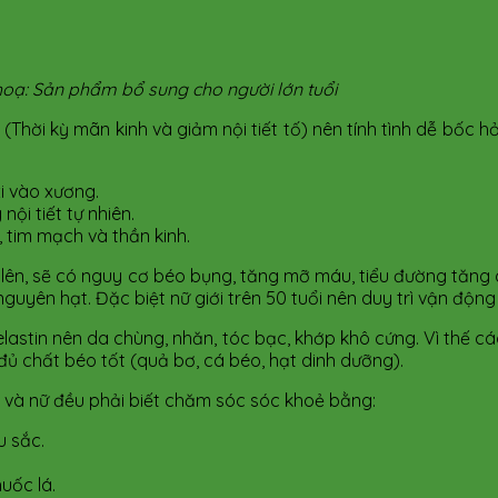
hoạ: Sản phẩm bổ sung cho người lớn tuổi​
h (Thời kỳ mãn kinh và giảm nội tiết tố) nên tính tình dễ bốc 
i vào xương.
i tiết tự nhiên.
a, tim mạch và thần kinh.
ở lên, sẽ có nguy cơ béo bụng, tăng mỡ máu, tiểu đường tăng
nguyên hạt. Đặc biệt nữ giới trên 50 tuổi nên duy trì vận động
 elastin nên da chùng, nhăn, tóc bạc, khớp khô cứng. Vì thế 
n đủ chất béo tốt (quả bơ, cá béo, hạt dinh dưỡng).
am và nữ đều phải biết chăm sóc sóc khoẻ bằng:
 sắc.
uốc lá.