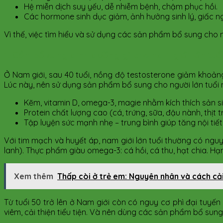
Hệ miễn dịch suy yếu, dễ nhiễm bệnh, chậm phục hồi.
Các hormone sinh dục giảm, ảnh hưởng sinh lý, giấc n
Vì thế, việc tìm hiểu và sử dụng các sản phẩm bổ sung cho ng
1. Cần bổ sung dinh dưỡng gì cho nam giới lớn tuổ
Ở Nam giới, sau 40 tuổi, nồng độ testosterone giảm khoả
Lúc này, nên sử dụng sản phẩm bổ sung cho người lớn tuổi 
Kẽm, vitamin D, omega-3, magie nhằm kích thích sản s
Protein chất lượng cao (cá, trứng, sữa, đậu nành, thịt 
Tập luyện sức mạnh nhẹ – trung bình giúp tăng nội tiế
Với tim mạch và huyết áp, nam giới lớn tuổi thường có nguy
lanh). Thực phẩm giàu omega-3: cá hồi, cá thu, hạt chia. Hạ
Xem thêm
Thấp còi ở trẻ em: Nguyên nhân và cách cải
Từ tuổi 50 trở lên ở Nam giới còn có nguy cơ phì đại tuyến 
viêm, cải thiện tiểu tiện. Và nên dùng các sản phẩm bổ sung