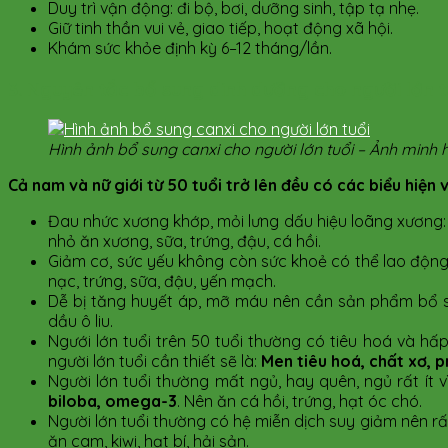
Duy trì vận động: đi bộ, bơi, dưỡng sinh, tập tạ nhẹ.
Giữ tinh thần vui vẻ, giao tiếp, hoạt động xã hội.
Khám sức khỏe định kỳ 6–12 tháng/lần.
3. Nguyên tắc bổ sung dinh dưỡng cho người lớn t
Hình ảnh bổ sung canxi cho người lớn tuổi – Ảnh minh 
Cả nam và nữ giới từ 50 tuổi trở lên đều có các biểu hiện 
Đau nhức xương khớp, mỏi lưng dấu hiệu loãng xương
nhỏ ăn xương, sữa, trứng, đậu, cá hồi.
Giảm cơ, sức yếu không còn sức khoẻ có thể lao động
nạc, trứng, sữa, đậu, yến mạch.
Dễ bị tăng huyết áp, mỡ máu nên cần sản phẩm bổ s
dầu ô liu.
Ngưới lớn tuổi trên 50 tuổi thường có tiêu hoá và 
người lớn tuổi cần thiết sẽ là:
Men tiêu hoá, chất xơ, p
Người lớn tuổi thường mất ngủ, hay quên, ngủ rất ít 
biloba, omega-3
. Nên ăn cá hồi, trứng, hạt óc chó.
Người lớn tuổi thường có hệ miễn dịch suy giảm nên rấ
ăn cam, kiwi, hạt bí, hải sản.