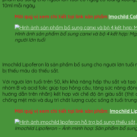
10ml mỗi ngày.
Mời quý vị xem chi tiết tại link sản phẩm:
Imochild Cal
Hình ảnh sản phẩm bổ sung canxi và bộ 4 kết hợp: Mg
người lớn tuổi​
3. Imochild LipoFeron – Thuốc bổ cho người mệt mỏ
Imochild Lipoferon là sản phẩm bổ sung cho người lớn tuổi n
bị thiếu máu do thiếu sắt.
Với người lớn tuổi trên 50, khi khả năng hấp thu sắt và t
nhóm B và acid folic giúp tạo hồng cầu, tăng sức năng động,
hướng dẫn trên nhãn) kết hợp với chế độ ăn giàu sắt (thịt 
chống mệt mỏi và duy trì chất lượng cuộc sống ở tuổi trung 
Mời quý vị xem chi tiết tại link sản phẩm:
Imochild L
Imochild Lipoferon – Ảnh minh hoạ: Sản phẩm bổ sung 