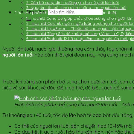
2. Cần bổ sung dinh dưỡng gì cho nữ giới lớn tuổi
3. Nguyên tắc bổ sung dinh dưỡng cho người lớn tuổi
Tìm kiếm:
Các sản phẩm bổ sung cho người lớn tuổi cần thiết
1. Imochild Canxi D3 giúp chắc khoẻ xương cho người lớn 
2. Imochild Calunik ngăn ngừa loãng xương cho người lớn
3. Imochild LipoFeron – Thuốc bổ cho người mệt mỏi, suy 
4. Imochild Tăng Sức đề kháng bổ sung Vitamin C, D, kẽm
5. Imochild Probiotic 12 bổ sung kẽm cho người lớn tuổi g
Người lớn tuổi, người già thường hay cảm thấy tay chân nhức 
người lớn tuổi
nào cần thiết giai đoạn này, hãy cùng Imoch
Đặc điểm cơ thể của người lớn tuổi? 
Trước khi dùng sản phẩm bổ sung cho người lớn tuổi, con cái
hiểu về sức khoẻ, về đặc điểm cơ thể, để biết cách bổ sun
Hình ảnh sản phẩm bổ sung cho người lớn tuổi – Ảnh 
Từ khoảng sau 40 tuổi, tốc độ lão hoá tế bào bắt đầu tăng,
Cơ thể của người lớn tuổi dần chuyển hoá 10–15% mỗi 
Dạ dày tiết ít acid, ruột hấp thu kém hơn, nên hấp th