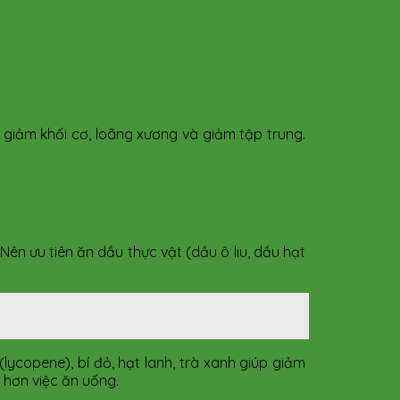
giảm khối cơ, loãng xương và giảm tập trung.
ên ưu tiên ăn dầu thực vật (dầu ô liu, dầu hạt
(lycopene), bí đỏ, hạt lanh, trà xanh giúp giảm
 hơn việc ăn uống.