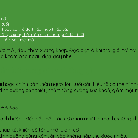
tuổi
 tuổi
nhược cơ thể do thiếu máu thiếu sắt
 tăng cường hệ miễn dịch cho người lớn tuổi
iảm ốm vặt, mệt mỏi
mỏi, đau nhức xương khớp. Đặc biệt là khi trái gió, trở trời.
ild khám phá ngay dưới đây nhé!
Cần bổ sung dinh dưỡng gì
 hoặc chính bản thân người lớn tuổi cần hiểu rõ cơ thể mình 
g dinh dưỡng cần thiết, nhằm tăng cường sức khoẻ, giảm mệt 
minh hoạ
 ảnh hưởng đến hầu hết các cơ quan như tim mạch, xương khớp,
thập kỷ, khiến dễ tăng mỡ, giảm cơ.
u dinh dưỡng cũng kém, ăn vào không hấp thu được nhiều.