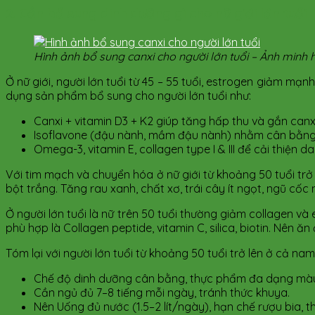
2. Cần bổ sung dinh dưỡng gì cho nữ giới lớn tuổi
Hình ảnh bổ sung canxi cho người lớn tuổi – Ảnh minh 
Ở nữ giới, người lớn tuổi từ 45 – 55 tuổi, estrogen giảm mạn
dụng sản phẩm bổ sung cho người lớn tuổi như:
Canxi + vitamin D3 + K2 giúp tăng hấp thu và gắn canx
Isoflavone (đậu nành, mầm đậu nành) nhằm cân bằng nộ
Omega-3, vitamin E, collagen type I & III để cải thiện d
Với tim mạch và chuyển hóa ở nữ giới từ khoảng 50 tuổi tr
bột trắng. Tăng rau xanh, chất xơ, trái cây ít ngọt, ngũ cốc 
Ở người lớn tuổi là nữ trên 50 tuổi thường giảm collagen và
phù hợp là Collagen peptide, vitamin C, silica, biotin. Nên ă
Tóm lại với người lớn tuổi từ khoảng 50 tuổi trở lên ở cả n
Chế độ dinh dưỡng cân bằng, thực phẩm đa dạng màu
Cần ngủ đủ 7–8 tiếng mỗi ngày, tránh thức khuya.
Nên Uống đủ nước (1.5–2 lít/ngày), hạn chế rượu bia, th