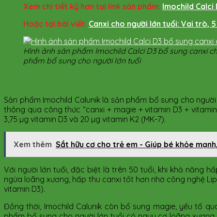
Xem chi tiết kỹ hơn tại link sản phẩm:
Imochild Calci
Hoặc tại bài viết:
Canxi cho người lớn tuổi: Vai trò, 
Hình ảnh sản phẩm Imochild Calci D3 bổ sung canxi ch
phẩm bổ sung cho người lớn tuổi​
2. Imochild Calunik ngăn ngừa loãng xương cho ng
Sản phẩm Imochild Calunik là sản phẩm bổ sung cho người 
thông qua công thức “canxi + magie + vitamin D3 + vitami
3,75 µg vitamin D3 và 20 µg vitamin K2 (MK-7).
Xem thêm
Sắt hữu cơ cho trẻ em - Giúp bé khỏe mạnh,
Với người lớn tuổi, đặc biệt là trên 50 tuổi, khi khả năn
ngừa loãng xương, hấp thu canxi tốt hơn nhờ công nghệ Lipo
vitamin D3).
Đồng thời, Imochild Calunik còn bổ sung magie, yếu tố qu
phẩm bổ sung cho người lớn tuổi có nguy cơ loãng xương, 