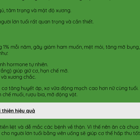
gủ, tâm trạng và mật độ xương.
ười lớn tuổi rất quan trọng và cần thiết.
i
ng 1% mỗi năm, gây giảm ham muốn, mệt mỏi, tăng mỡ bụng, 
như:
inh hormone tự nhiên.
trắng) giúp giữ cơ, hạn chế mỡ.
t và xương chắc.
 cơ tăng huyết áp, xơ vữa động mạch cao hơn nữ cùng tuổi. N
n chế muối, rượu bia, mỡ động vật.
 thiện hiệu quả
tiền liệt và dễ mắc các bệnh về thận. Vì thế nên ăn cà chua 
 cho người lớn tuổi bằng viên uống sẽ giúp cơ thể hấp thu tốt