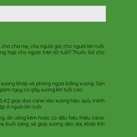
 cho cha mẹ, cho người già, cho người lớn tuổi.
ổng hợp cho người trên 60 tuổi? Thuốc bổ cho
ỏe xương khớp và phòng ngừa loãng xương. Sản
giảm nguy cơ gãy xương khi tuổi cao.
và K2 giúp đưa canxi vào xương hiệu quả, tránh
p ở người lớn tuổi.
ộng, ăn uống kém hoặc có dấu hiệu thiếu canxi,
ẹ buổi sáng, sẽ giúp xương dẻo dai, khớp linh