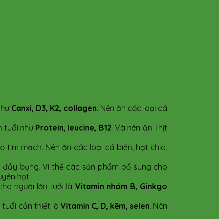
như
Canxi, D3, K2, collagen
. Nên ăn các loại cá
 tuổi như
Protein, leucine, B12
. Và nên ăn Thịt
o tim mạch. Nên ăn các loại cá biển, hạt chia,
ay đầy bụng. Vì thế các sản phẩm bổ sung cho
uyên hạt.
cho người lớn tuổi là
Vitamin nhóm B, Ginkgo
tuổi cần thiết là
Vitamin C, D, kẽm, selen
. Nên