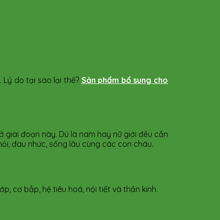
 Lý do tại sao lại thế?
Sản phẩm bổ sung cho
ở giai đoạn này. Dù là nam hay nữ giới đều cần
mỏi, đau nhức, sống lâu cùng các con cháu.
 cơ bắp, hệ tiêu hoá, nội tiết và thần kinh.