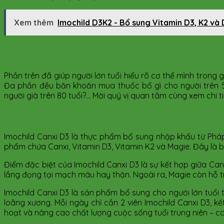
Xem thêm
Imochild D3K2 - Bổ sung Vitamin D3, K2 và
Các sản phẩm bổ sung cho người lớn t
Phần trên đã giúp người lớn tuổi hiểu rõ cơ thể mình trong 
Đa phần đều băn khoăn mua thuốc bổ gì cho người trên 50
người già trên 80 tuổi?… Mời quý vị quan tâm cùng xem chi ti
1. Imochild Canxi D3 giúp chắc khoẻ xương cho ngư
Imochild Canxi D3 là thực phẩm bổ sung nhập khẩu từ Pháp
phẩm chứa Canxi, Vitamin D3, Vitamin K2 và Magie. Đây là 
Điểm đặc biệt của Imochild Canxi D3 là sự kết hợp giữa Ca
lắng đọng tại mạch máu hay thận. Ngoài ra, Magie còn hỗ tr
Imochild Canxi D3 là sản phẩm bổ sung cho người lớn tuổi t
loãng xương. Mỗi ngày chỉ cần 2 viên Imochild Canxi D3, k
hoạt và nâng cao chất lượng cuộc sống tuổi trung niên – ca