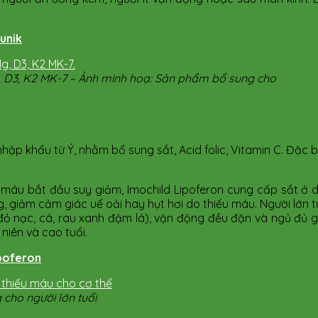
unik
, D3, K2 MK-7 – Ảnh minh hoạ: Sản phẩm bổ sung cho
i, suy nhược cơ thể do thiếu máu thiếu sắt
hập khẩu từ Ý, nhằm bổ sung sắt, Acid folic, Vitamin C. Đặc 
ạo máu bắt đầu suy giảm, Imochild Lipoferon cung cấp sắt ở 
 giảm cảm giác uể oải hay hụt hơi do thiếu máu. Người lớn tu
đỏ nạc, cá, rau xanh đậm lá), vận động đều đặn và ngủ đủ gi
niên và cao tuổi.
ipoferon
cho người lớn tuổi​