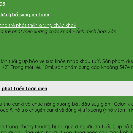
 D3
5 lưu ý bổ sung an toàn
o trẻ phát triển xương chắc khoẻ – Ảnh minh hoạ: Sản
ười lớn tuổi
lớn tuổi giúp bảo vệ sức khỏe nhập khẩu từ Ý. Sản phẩm đượ
n K2”. Trong mỗi liều 10ml, sản phẩm cung cấp khoảng 547,4
 phát triển toàn diện
g hấp thu canxi và chức năng xương bắt đầu suy giảm. Caluni
cal®, hỗ trợ chuyển canxi về đúng vị trí xương (nhờ vitamin
an trọng nhưng thường bị bỏ qua ở người lớn tuổi, giúp hỗ 
người ăn uống kém, người ít vận động hoặc sau mãn kinh. L