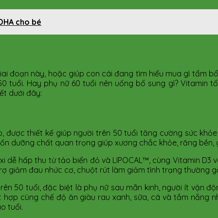
 DHA cho bé
uổi cần thiết
giai đoạn này, hoặc giúp con cái đang tìm hiểu mua gì tẩm bổ
 tuổi. Hay phụ nữ 60 tuổi nên uống bổ sung gì? Vitamin t
ết dưới đây:
ời lớn tuổi
, được thiết kế giúp người trên 50 tuổi tăng cường sức kh
bốn dưỡng chất quan trọng giúp xương chắc khỏe, răng bền, 
nxi dễ hấp thu từ tảo biển đỏ và LIPOCAL™, cùng Vitamin D3 
ợ giảm đau nhức cơ, chuột rút làm giảm tình trạng thường gặ
rên 50 tuổi, đặc biệt là phụ nữ sau mãn kinh, người ít vận đ
ết hợp cùng chế độ ăn giàu rau xanh, sữa, cá và tắm nắng nh
o tuổi.