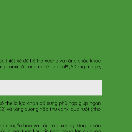
c thiết kế để hỗ trợ xương và răng chắc khỏe
 mg canxi từ công nghệ Lipocal®, 50 mg magie,
k có thể là lựa chọn bổ sung phù hợp giúp ngăn
 K2) và tăng cường hấp thu canxi qua ruột (nhờ
trợ chuyển hóa và cấu trúc xương. Đây là sản
iều dùng được khuyến nghị: người lớn sử dụng