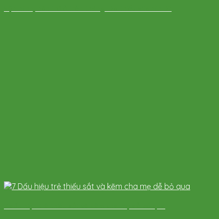
Vặn mình, nôn trớ ở trẻ 1 tháng: Do thiếu vitamin D?
7 dấu hiệu trẻ thiếu sắt và kẽm cha mẹ dễ bỏ qua