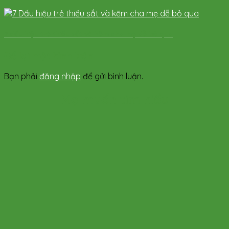
7 dấu hiệu trẻ thiếu sắt và kẽm cha mẹ dễ bỏ qua
Để lại một bình luận
Bạn phải
đăng nhập
để gửi bình luận.
Mẹ muốn tìm hiểu