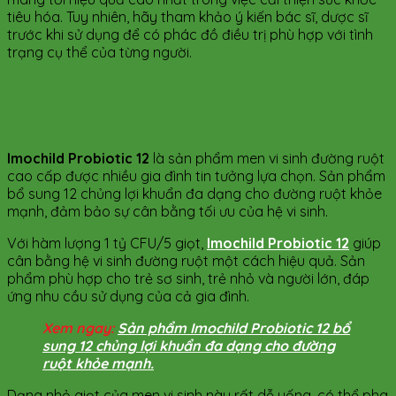
tiêu hóa. Tuy nhiên, hãy tham khảo ý kiến bác sĩ, dược sĩ
trước khi sử dụng để có phác đồ điều trị phù hợp với tình
trạng cụ thể của từng người.
Giới thiệu sản phẩm Imochild
Probiotic 12
Imochild Probiotic 12
là sản phẩm men vi sinh đường ruột
cao cấp được nhiều gia đình tin tưởng lựa chọn. Sản phẩm
bổ sung 12 chủng lợi khuẩn đa dạng cho đường ruột khỏe
mạnh, đảm bảo sự cân bằng tối ưu của hệ vi sinh.
Với hàm lượng 1 tỷ CFU/5 giọt,
Imochild Probiotic 12
giúp
cân bằng hệ vi sinh đường ruột một cách hiệu quả. Sản
phẩm phù hợp cho trẻ sơ sinh, trẻ nhỏ và người lớn, đáp
ứng nhu cầu sử dụng của cả gia đình.
Xem ngay:
Sản phẩm Imochild Probiotic 12 bổ
sung 12 chủng lợi khuẩn đa dạng cho đường
ruột khỏe mạnh.
Dạng nhỏ giọt của men vi sinh này rất dễ uống, có thể pha