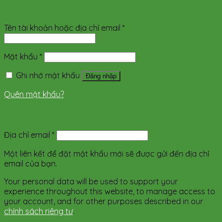
Đăng nhập
Tên tài khoản hoặc địa chỉ email
*
Mật khẩu
*
Ghi nhớ mật khẩu
Đăng nhập
Quên mật khẩu?
Đăng ký
Địa chỉ email
*
Một liên kết để đặt mật khẩu mới sẽ được gửi đến địa chỉ
email của bạn.
Your personal data will be used to support your
experience throughout this website, to manage access to
your account, and for other purposes described in our
chính sách riêng tư
.