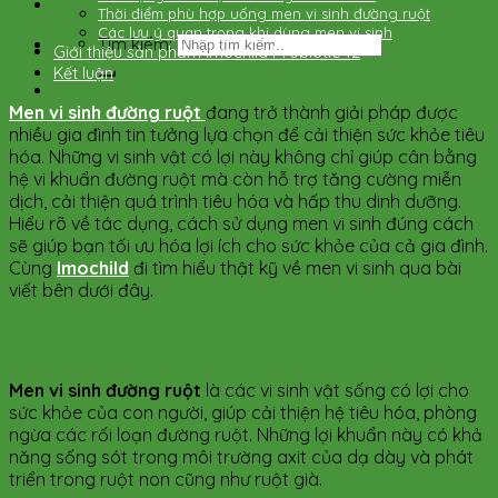
Thời điểm phù hợp uống men vi sinh đường ruột
Các lưu ý quan trọng khi dùng men vi sinh
Tìm kiếm:
Giới thiệu sản phẩm Imochild Probiotic 12
Kết luận
Men vi sinh đường ruột
đang trở thành giải pháp được
nhiều gia đình tin tưởng lựa chọn để cải thiện sức khỏe tiêu
hóa. Những vi sinh vật có lợi này không chỉ giúp cân bằng
hệ vi khuẩn đường ruột mà còn hỗ trợ tăng cường miễn
dịch, cải thiện quá trình tiêu hóa và hấp thu dinh dưỡng.
Hiểu rõ về tác dụng, cách sử dụng men vi sinh đúng cách
sẽ giúp bạn tối ưu hóa lợi ích cho sức khỏe của cả gia đình.
Cùng
Imochild
đi tìm hiểu thật kỹ về men vi sinh qua bài
viết bên dưới đây.
Tìm hiểu về men vi sinh
Men vi sinh đường ruột
là các vi sinh vật sống có lợi cho
sức khỏe của con người, giúp cải thiện hệ tiêu hóa, phòng
ngừa các rối loạn đường ruột. Những lợi khuẩn này có khả
năng sống sót trong môi trường axit của dạ dày và phát
triển trong ruột non cũng như ruột già.