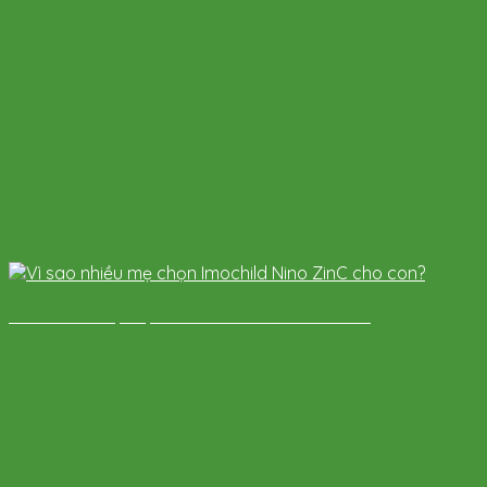
Vì sao nhiều mẹ chọn Imochild Nino ZinC cho con?