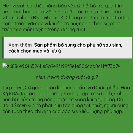
Men vi sinh có chức năng bảo vệ cơ thể, hỗ trợ quá trình
tiêu hóa thông qua việc sản xuất các enzyme tiêu hóa,
vitamin nhóm B và vitamin K. Chúng còn tạo ra môi trường
cạnh tranh với các vi khuẩn có hại, ngăn chặn sự phát
triển của mầm bệnh trong đường ruột.
Xem thêm
Sản phẩm bổ sung cho phụ nữ sau sinh,
cách chọn mua và lưu ý
Men vi sinh đường ruột là gì?
Tuy nhiên, Cơ quan quản lý Thực phẩm và Dược phẩm Hoa
Kỳ FDA đã cảnh báo những trường hợp trẻ sơ sinh, sinh
non bị nhiễm trùng nặng hoặc tử vong khi tự ý dùng. Do
đó, để men vi sinh phát huy tác dụng tốt nhất, người dùng
cần tuân theo chỉ định của bác sĩ về liều lượng phù hợp.
Cách bổ sung men vi sinh cho đường