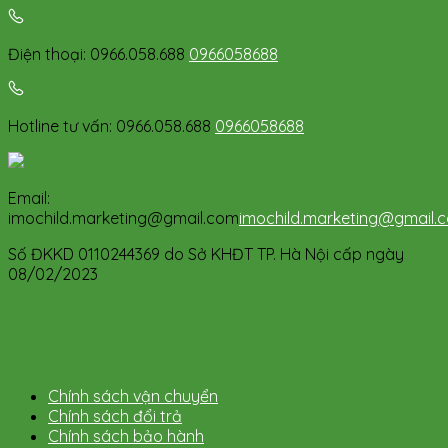
Điện thoại: 0966.058.688
0966058688
Hotline tư vấn: 0966.058.688
0966058688
Email:
imochild.marketing@gmail.com
imochild.marketing@gmail.
Số ĐKKD 0110244369 do Sở KHĐT TP. Hà Nội cấp ngày
08/02/2023
Chính sách
Chính sách vận chuyển
Chính sách đổi trả
Chính sách bảo hành