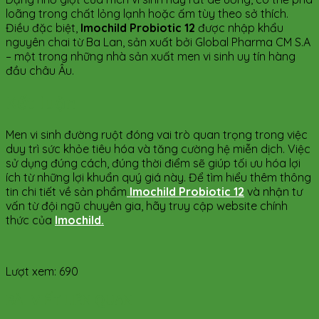
loãng trong chất lỏng lạnh hoặc ấm tùy theo sở thích.
Điều đặc biệt,
Imochild Probiotic 12
được nhập khẩu
nguyên chai từ Ba Lan, sản xuất bởi Global Pharma CM S.A
– một trong những nhà sản xuất men vi sinh uy tín hàng
đầu châu Âu.
Kết luận
Men vi sinh đường ruột đóng vai trò quan trọng trong việc
duy trì sức khỏe tiêu hóa và tăng cường hệ miễn dịch. Việc
sử dụng đúng cách, đúng thời điểm sẽ giúp tối ưu hóa lợi
ích từ những lợi khuẩn quý giá này. Để tìm hiểu thêm thông
tin chi tiết về sản phẩm
Imochild Probiotic 12
và nhận tư
vấn từ đội ngũ chuyên gia, hãy truy cập website chính
thức của
Imochild.
Lượt xem:
690
BÀI VIẾT LIÊN QUAN