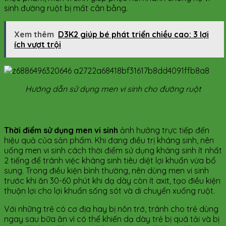
sinh đường ruột bị mất cân bằng.
Xem thêm
D3K2 giúp bé phát triển chiều cao: 3 lợi
ích vượt trội
Hướng dẫn sử dụng men vi sinh cho đường ruột
Thời điểm phù hợp uống men vi sinh đường ruột
Thời điểm sử dụng men vi sinh
ảnh hưởng trực tiếp đến
hiệu quả của sản phẩm. Khi đang điều trị kháng sinh, nên
uống men vi sinh cách thời điểm sử dụng kháng sinh ít nhất
2 tiếng để tránh việc kháng sinh tiêu diệt lợi khuẩn vừa bổ
sung. Trong điều kiện bình thường, nên dùng men vi sinh
trước khi ăn 30-60 phút khi dạ dày còn ít axit, tạo điều kiện
thuận lợi cho lợi khuẩn sống sót và di chuyển xuống ruột.
Với những trẻ có cơ địa hay bị nôn trớ, tránh cho trẻ dùng
ngay sau bữa ăn vì có thể khiến dạ dày trẻ bị quá tải và bị