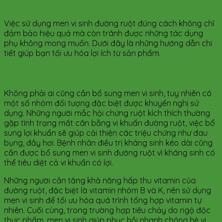
ruột
Việc sử dụng men vi sinh đường ruột đúng cách không chỉ
đảm bảo hiệu quả mà còn tránh được những tác dụng
phụ không mong muốn. Dưới đây là những hướng dẫn chi
tiết giúp bạn tối ưu hóa lợi ích từ sản phẩm.
Đối tượng cần được bổ sung men vi sinh
Không phải ai cũng cần bổ sung men vi sinh, tuy nhiên có
một số nhóm đối tượng đặc biệt được khuyến nghị sử
dụng. Những người mắc hội chứng ruột kích thích thường
gặp tình trạng mất cân bằng vi khuẩn đường ruột, việc bổ
sung lợi khuẩn sẽ giúp cải thiện các triệu chứng như đau
bụng, đầy hơi. Bệnh nhân điều trị kháng sinh kéo dài cũng
cần được bổ sung men vi sinh đường ruột vì kháng sinh có
thể tiêu diệt cả vi khuẩn có lợi.
Những người cần tăng khả năng hấp thu vitamin của
đường ruột, đặc biệt là vitamin nhóm B và K, nên sử dụng
men vi sinh để tối ưu hóa quá trình tổng hợp vitamin tự
nhiên. Cuối cùng, trong trường hợp tiêu chảy do ngộ độc
thực phẩm, men vi sinh giúp phục hồi nhanh chóng hệ vi