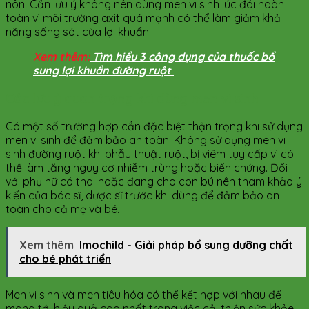
nôn. Cần lưu ý không nên dùng
men vi sinh
lúc đói hoàn
toàn vì môi trường axit quá mạnh có thể làm giảm khả
năng sống sót của lợi khuẩn.
Xem thêm:
Tìm hiểu 3 công dụng của thuốc bổ
sung lợi khuẩn đường ruột
Các lưu ý quan trọng khi dùng men vi sinh
Có một số trường hợp cần đặc biệt thận trọng khi sử dụng
men vi sinh để đảm bảo an toàn. Không sử dụng men vi
sinh đường ruột khi phẫu thuật ruột, bị viêm tụy cấp vì có
thể làm tăng nguy cơ nhiễm trùng hoặc biến chứng. Đối
với phụ nữ có thai hoặc đang cho con bú nên tham khảo ý
kiến của bác sĩ, dược sĩ trước khi dùng để đảm bảo an
toàn cho cả mẹ và bé.
Xem thêm
Imochild - Giải pháp bổ sung dưỡng chất
cho bé phát triển
Men vi sinh và men tiêu hóa có thể kết hợp với nhau để
mang tới hiệu quả cao nhất trong việc cải thiện sức khỏe