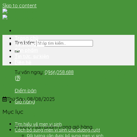
Skip to content
Trang chủ
Tìm kiếm:
Về chúng tôi
Sản phẩm
Tin tức, sự kiện
Liên hệ
Tư vấn ngay:
0966.058.688
Men vi sinh đường ruột – Hướng dẫn
sử dụng đúng cách
Điểm bán
Thứ Sáu, 08/08/2025
Giỏ hàng
Mục lục
Giỏ hàng
Tìm hiểu về men vi sinh
Chưa có sản phẩm trong giỏ hàng.
Cách bổ sung men vi sinh cho đường ruột
Đối tượng cần được bổ sung men vi sinh