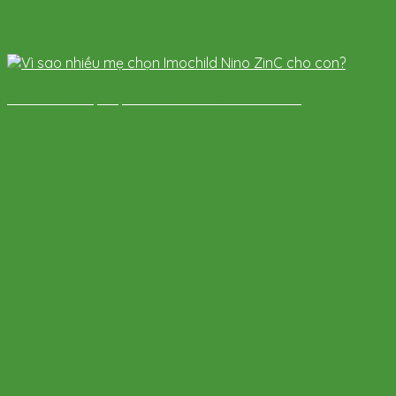
Vì sao nhiều mẹ chọn Imochild Nino ZinC cho con?