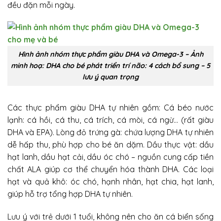
đều đặn mỗi ngày.
Hình ảnh nhóm thực phẩm giàu DHA và Omega-3 – Ảnh
minh hoạ: DHA cho bé phát triển trí não: 4 cách bổ sung – 5
lưu ý quan trọng
Các thực phẩm giàu DHA tự nhiên gồm: Cá béo nước
lạnh: cá hồi, cá thu, cá trích, cá mòi, cá ngừ… (rất giàu
DHA và EPA). Lòng đỏ trứng gà: chứa lượng DHA tự nhiên
dễ hấp thu, phù hợp cho bé ăn dặm. Dầu thực vật: dầu
hạt lanh, dầu hạt cải, dầu óc chó – nguồn cung cấp tiền
chất ALA giúp cơ thể chuyển hóa thành DHA. Các loại
hạt và quả khô: óc chó, hạnh nhân, hạt chia, hạt lanh,
giúp hỗ trợ tổng hợp DHA tự nhiên.
Lưu ý với trẻ dưới 1 tuổi, không nên cho ăn cá biển sống