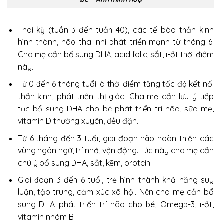
Thai kỳ (tuần 3 đến tuần 40), các tế bào thần kinh
hình thành, não thai nhi phát triển mạnh từ tháng 6.
Cha mẹ cần bổ sung DHA, acid folic, sắt, i-ốt thời điểm
này.
Từ 0 đến 6 tháng tuổi là thời điểm tăng tốc độ kết nối
thần kinh, phát triển thị giác. Cha mẹ cần lưu ý tiếp
tục bổ sung DHA cho bé phát triển trí não, sữa mẹ,
vitamin D thường xuyên, đều đặn.
Từ 6 tháng đến 3 tuổi, giai đoạn não hoàn thiện các
vùng ngôn ngữ, trí nhớ, vận động. Lúc này cha mẹ cần
chú ý bổ sung DHA, sắt, kẽm, protein.
Giai đoạn 3 đến 6 tuổi, trẻ hình thành khả năng suy
luận, tập trung, cảm xúc xã hội. Nên cha mẹ cần bổ
sung DHA phát triển trí não cho bé, Omega-3, i-ốt,
vitamin nhóm B.