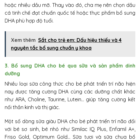
hoặc nhiều dầu mỡ. Thay vào đó, cha mẹ nên chọn dầu
cá tinh chế đạt chuẩn quốc tế hoặc thực phẩm bổ sung
DHA phù hợp độ tuổi.
Xem thêm
Sắt cho trẻ em: Dấu hiệu thiếu và 4
nguyên tắc bổ sung chuẩn y khoa
3. Bổ sung DHA cho bé qua sữa và sản phẩm dinh
dưỡng
Nhiều loại sữa công thức cho bé phát triển trí não hiện
nay được tăng cường DHA cùng các dưỡng chất khác
như ARA, Choline, Taurine, Lutein… giúp tăng cường kết
nối thần kinh và thị giác.
Một số dòng sữa giàu DHA cho bé phát triển trí não đối
với bé sơ sinh, bé nhỏ như Similac IQ Plus, Enfamil A+,
Friso Gold, Optimum Gold… Sữa tươi và sữa chua bổ