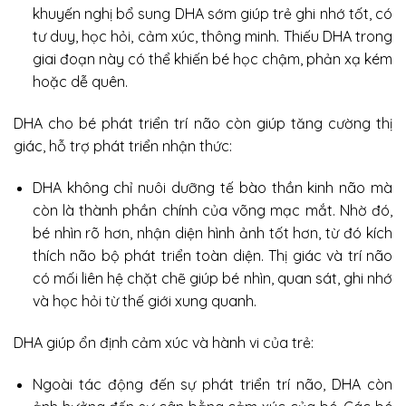
khuyến nghị bổ sung DHA sớm giúp trẻ ghi nhớ tốt, có
tư duy, học hỏi, cảm xúc, thông minh. Thiếu DHA trong
giai đoạn này có thể khiến bé học chậm, phản xạ kém
hoặc dễ quên.
DHA cho bé phát triển trí não còn giúp tăng cường thị
giác, hỗ trợ phát triển nhận thức:
DHA không chỉ nuôi dưỡng tế bào thần kinh não mà
còn là thành phần chính của võng mạc mắt. Nhờ đó,
bé nhìn rõ hơn, nhận diện hình ảnh tốt hơn, từ đó kích
thích não bộ phát triển toàn diện. Thị giác và trí não
có mối liên hệ chặt chẽ giúp bé nhìn, quan sát, ghi nhớ
và học hỏi từ thế giới xung quanh.
DHA giúp ổn định cảm xúc và hành vi của trẻ:
Ngoài tác động đến sự phát triển trí não, DHA còn