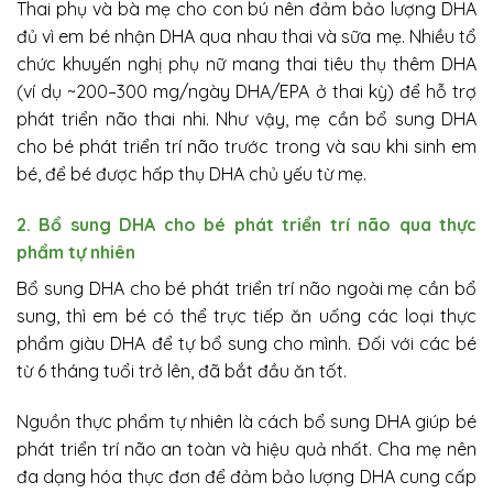
Thai phụ và bà mẹ cho con bú nên đảm bảo lượng DHA
đủ vì em bé nhận DHA qua nhau thai và sữa mẹ. Nhiều tổ
chức khuyến nghị phụ nữ mang thai tiêu thụ thêm DHA
(ví dụ ~200–300 mg/ngày DHA/EPA ở thai kỳ) để hỗ trợ
phát triển não thai nhi. Như vậy, mẹ cần bổ sung DHA
cho bé phát triển trí não trước trong và sau khi sinh em
bé, để bé được hấp thụ DHA chủ yếu từ mẹ.
2. Bổ sung DHA cho bé phát triển trí não qua thực
phẩm tự nhiên
Bổ sung DHA cho bé phát triển trí não ngoài mẹ cần bổ
sung, thì em bé có thể trực tiếp ăn uống các loại thực
phẩm giàu DHA để tự bổ sung cho mình. Đối với các bé
từ 6 tháng tuổi trở lên, đã bắt đầu ăn tốt.
Nguồn thực phẩm tự nhiên là cách bổ sung DHA giúp bé
phát triển trí não an toàn và hiệu quả nhất. Cha mẹ nên
đa dạng hóa thực đơn để đảm bảo lượng DHA cung cấp