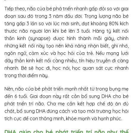
Tiếp theo, não của bé phá triển nhanh gấp đôi so với giai
đoạn sau đó trong 3 năm đầu đời. Trọng lượng não bé
tăng gấp 3 lần so với lúc mới sinh, đạt khoảng 80% kích
thước não người lớn khi bé lên 3 tuổi. Hàng tỷ kết nối
thần kinh (synapse) được hình thành mỗi giây, chính
những kết nối này tạo nên khả năng nhận biết, ghi nhớ,
ngôn ngữ, cảm xúc và học hỏi của trẻ. Nếu mạng lưới
dây thần kinh kết nối càng nhiều, tín hiệu truyền đi càng
nhanh. Bé sẽ học đi, học nói, học quan sát cực nhanh
trong thời điểm này.
Nên, não của bé phát triển mạnh nhất từ trong bụng mẹ
đến 6 tuổi. Giai đoạn này rất cần bổ sung DHA cho bé
phát triển trí não. Cha mẹ cần kết hợp chế độ ăn đủ
chất, bổ sung DHA đúng cách và tạo môi trường học hỏi
tích cực để con thông minh, khỏe mạnh và hạnh phúc.
DHA giúp cho bé phát triển trí não như thế