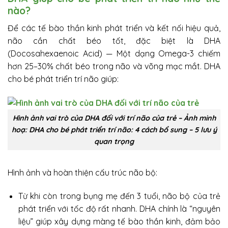
nào?
Để các tế bào thần kinh phát triển và kết nối hiệu quả,
não cần chất béo tốt, đặc biệt là DHA
(Docosahexaenoic Acid) — Một dạng Omega-3 chiếm
hơn 25–30% chất béo trong não và võng mạc mắt. DHA
cho bé phát triển trí não giúp:
Hình ảnh vai trò của DHA đối với trí não của trẻ – Ảnh minh
hoạ: DHA cho bé phát triển trí não: 4 cách bổ sung – 5 lưu ý
quan trọng
Hình ảnh và hoàn thiện cấu trúc não bộ:
Từ khi còn trong bụng mẹ đến 3 tuổi, não bộ của trẻ
phát triển với tốc độ rất nhanh. DHA chính là “nguyên
liệu” giúp xây dựng màng tế bào thần kinh, đảm bảo