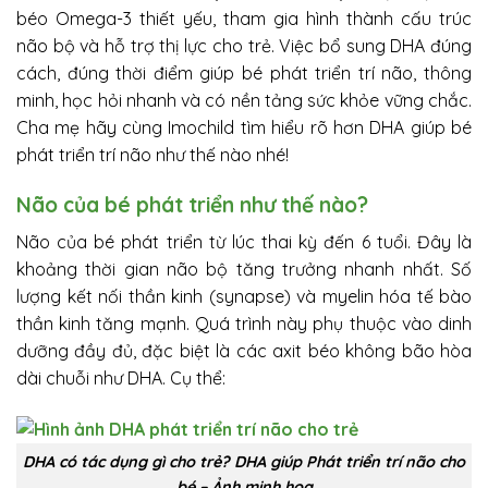
béo Omega-3 thiết yếu, tham gia hình thành cấu trúc
não bộ và hỗ trợ thị lực cho trẻ. Việc bổ sung DHA đúng
cách, đúng thời điểm giúp bé phát triển trí não, thông
minh, học hỏi nhanh và có nền tảng sức khỏe vững chắc.
Cha mẹ hãy cùng Imochild tìm hiểu rõ hơn DHA giúp bé
phát triển trí não như thế nào nhé!
Não của bé phát triển như thế nào?
Não của bé phát triển từ lúc thai kỳ đến 6 tuổi. Đây là
khoảng thời gian não bộ tăng trưởng nhanh nhất. Số
lượng kết nối thần kinh (synapse) và myelin hóa tế bào
thần kinh tăng mạnh. Quá trình này phụ thuộc vào dinh
dưỡng đầy đủ, đặc biệt là các axit béo không bão hòa
dài chuỗi như DHA. Cụ thể:
DHA có tác dụng gì cho trẻ? DHA giúp Phát triển trí não cho
bé – Ảnh minh hoạ