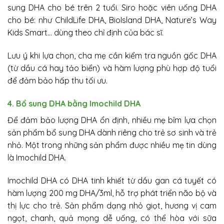
sung DHA cho bé trên 2 tuổi. Siro hoặc viên uống DHA
cho bé: như ChildLife DHA, BioIsland DHA, Nature’s Way
Kids Smart… dùng theo chỉ định của bác sĩ.
Lưu ý khi lựa chọn, cha mẹ cần kiểm tra nguồn gốc DHA
(từ dầu cá hay tảo biển) và hàm lượng phù hợp độ tuổi
để đảm bảo hấp thu tối ưu.
4. Bổ sung DHA bằng Imochild DHA
Để đảm bảo lượng DHA ổn định, nhiều mẹ bỉm lựa chọn
sản phẩm bổ sung DHA dành riêng cho trẻ sơ sinh và trẻ
nhỏ. Một trong những sản phẩm được nhiều mẹ tin dùng
là Imochild DHA.
Imochild DHA có DHA tinh khiết từ dầu gan cá tuyết có
hàm lượng 200 mg DHA/3ml, hỗ trợ phát triển não bộ và
thị lực cho trẻ. Sản phẩm dạng nhỏ giọt, hương vị cam
ngọt, chanh, quả mọng dễ uống, có thể hòa với sữa