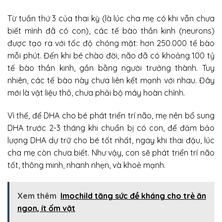
Từ tuần thứ 3 của thai kỳ (là lúc cha mẹ có khi vẫn chưa
biết mình đã có con), các tế bào thần kinh (neurons)
được tạo ra với tốc độ chóng mặt: hơn 250.000 tế bào
mỗi phút. Đến khi bé chào đời, não đã có khoảng 100 tỷ
tế bào thần kinh, gần bằng người trưởng thành. Tuy
nhiên, các tế bào này chưa liên kết mạnh với nhau. Đây
mới là vật liệu thô, chưa phải bộ máy hoàn chỉnh.
Vì thế, để DHA cho bé phát triển trí não, mẹ nên bổ sung
DHA trước 2-3 tháng khi chuẩn bị có con, để đảm bảo
lượng DHA dự trữ cho bé tốt nhất, ngay khi thai đậu, lúc
cha mẹ còn chưa biết. Như vậy, con sẽ phát triển trí não
tốt, thông minh, nhanh nhẹn, và khoẻ mạnh.
Xem thêm
Imochild tăng sức đề kháng cho trẻ ăn
ngon, ít ốm vặt