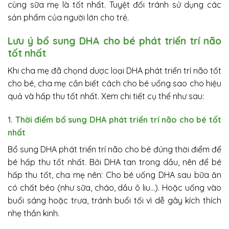
cùng sữa mẹ là tốt nhất. Tuyệt đối tránh sử dụng các
sản phẩm của người lớn cho trẻ.
Lưu ý bổ sung DHA cho bé phát triển trí não
tốt nhất
Khi cha mẹ đã chọnd dược loại DHA phát triển trí não tốt
cho bé, cha mẹ cần biết cách cho bé uống sao cho hiệu
quả và hấp thu tốt nhất. Xem chi tiết cụ thể như sau:
1. Thời điểm bổ sung DHA phát triển trí não cho bé tốt
nhất
Bổ sung DHA phát triển trí não cho bé đúng thời điểm để
bé hấp thu tốt nhất. Bởi DHA tan trong dầu, nên để bé
hấp thu tốt, cha mẹ nên: Cho bé uống DHA sau bữa ăn
có chất béo (như sữa, cháo, dầu ô liu…). Hoặc uống vào
buổi sáng hoặc trưa, tránh buổi tối vì dễ gây kích thích
nhẹ thần kinh.