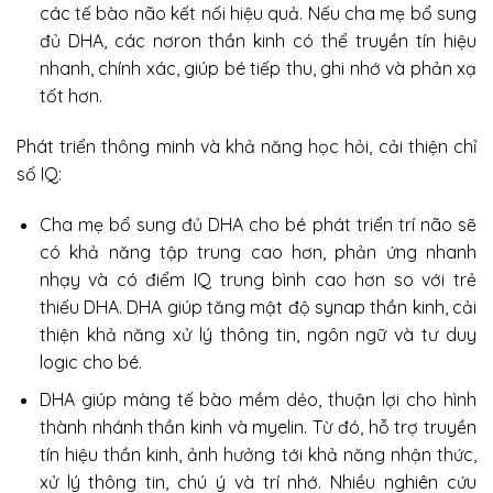
các tế bào não kết nối hiệu quả. Nếu cha mẹ bổ sung
đủ DHA, các nơron thần kinh có thể truyền tín hiệu
nhanh, chính xác, giúp bé tiếp thu, ghi nhớ và phản xạ
tốt hơn.
Phát triển thông minh và khả năng học hỏi, cải thiện chỉ
số IQ:
Cha mẹ bổ sung đủ DHA cho bé phát triển trí não sẽ
có khả năng tập trung cao hơn, phản ứng nhanh
nhạy và có điểm IQ trung bình cao hơn so với trẻ
thiếu DHA. DHA giúp tăng mật độ synap thần kinh, cải
thiện khả năng xử lý thông tin, ngôn ngữ và tư duy
logic cho bé.
DHA giúp màng tế bào mềm dẻo, thuận lợi cho hình
thành nhánh thần kinh và myelin. Từ đó, hỗ trợ truyền
tín hiệu thần kinh, ảnh hưởng tới khả năng nhận thức,
xử lý thông tin, chú ý và trí nhớ. Nhiều nghiên cứu