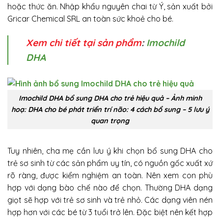
hoặc thức ăn. Nhập khẩu nguyên chai từ Ý, sản xuất bởi
Gricar Chemical SRL an toàn sức khoẻ cho bé.
Xem chi tiết tại sản phẩm
:
Imochild
DHA
Imochild DHA bổ sung DHA cho trẻ hiệu quả – Ảnh minh
hoạ: DHA cho bé phát triển trí não: 4 cách bổ sung – 5 lưu ý
quan trọng
Tuy nhiên, cha mẹ cần lưu ý khi chọn bổ sung DHA cho
trẻ sơ sinh từ các sản phẩm uy tín, có nguồn gốc xuất xứ
rõ ràng, được kiểm nghiệm an toàn. Nên xem con phù
hợp với dạng bào chế nào để chọn. Thường DHA dạng
giọt sẽ hợp với trẻ sơ sinh và trẻ nhỏ. Các dạng viên nén
hợp hơn với các bé từ 3 tuổi trở lên. Đặc biệt nên kết hợp