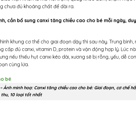
ng chưa đủ khoáng chất để dài ra.
ịnh, cần bổ sung canxi tăng chiều cao cho bé mỗi ngày, duy
hình khung cơ thể cho giai đoạn dậy thì sau này. Trung bình,
 cấp đủ canxi, vitamin D, protein và vận động hợp lý. Lúc nà
ưng nếu thiếu hụt canxi kéo dài, xương sẽ bị rỗng, yếu, dễ co
bạn cùng lứa.
– Ảnh minh hoạ: Canxi tăng chiều cao cho bé: Giai đoạn, cơ chế h
thu, 10 loại tốt nhất