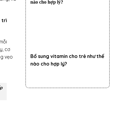
 trì
 mỗi
y, cơ
Bổ sung vitamin cho trẻ như thế
ng vẹo
nào cho hợp lý?
ấp