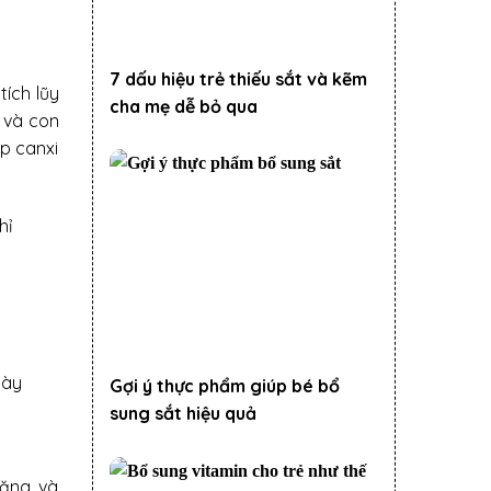
7 dấu hiệu trẻ thiếu sắt và kẽm
tích lũy
cha mẹ dễ bỏ qua
ẹ và con
ấp canxi
hỉ
gày
Gợi ý thực phẩm giúp bé bổ
sung sắt hiệu quả
ăng, và