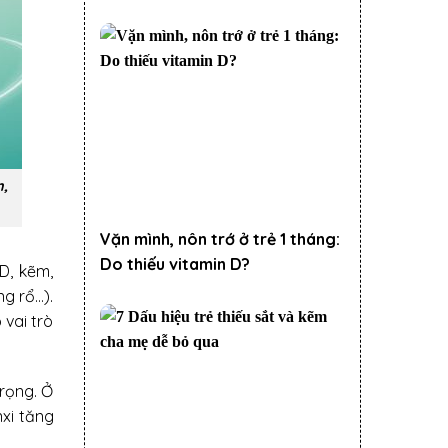
n,
Vặn mình, nôn trớ ở trẻ 1 tháng:
Do thiếu vitamin D?
D, kẽm,
ng rổ…).
 vai trò
trọng. Ở
nxi tăng