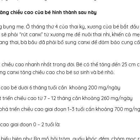
năng chiều cao của bé hình thành sau này
 bụng mẹ. Ở tháng thứ 4 của thai kỳ, xương của bé bắt đầu 
sẽ phải “rút canxi” từ xương mẹ để nuôi thai nhi, khiến cả m
ị mang thai, bà bầu đã phải bổ sung canxi để đảm bảo cung c
ng chiều cao nhanh nhất trong đời. Bé có thể tăng đến 25 cm c
ng canxi tăng chiều cao cho bé sơ sinh và bé nhỏ.
u cao bé dưới 6 tháng tuổi cần khoảng 200 mg/ngày
t triển chiều cao từ 7 – 12 tháng cần khoảng 260 mg/ngày
 phá triển chiều cao giai đoạn 1–3 tuổi cần khoảng 700 mg/n
ao giai đoạn 0 – 2 tuổi là:
ó biểu hiện như: Ra mồ hôi trộm, quấy khóc đêm, chậm mọc r