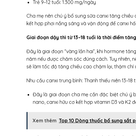
Trẻ 9–12 tuổi: 1.300 mg/ngày
Cha mẹ nên chú ý bổ sung sữa canxi tăng chiều c
kết hợp phơi nắng sáng và vận động để canxi hấp
Giai đoạn dậy thì từ 13–18 tuổi là thời điểm tăn
Đây là giai đoạn “vàng lần hai”, khi hormone tă
năm nếu được chăm sóc đúng cách. Tuy nhiên, nế
sẽ làm tốc độ tăng chiều cao chậm lại, thậm chí
Nhu cầu canxi trung bình:
Thanh thiếu niên 13–18 
Đây là giai đoạn cha mẹ cần đặc biệt chú ý b
nano, canxi hữu cơ kết hợp vitamin D3 và K2 
Xem thêm
Top 10 Dòng thuốc bổ sung sắt p