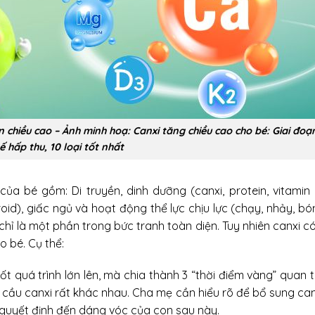
n chiều cao – Ảnh minh hoạ: Canxi tăng chiều cao cho bé: Giai đoạ
ế hấp thu, 10 loại tốt nhất
của bé gồm: Di truyền, dinh dưỡng (canxi, protein, vitamin 
oid), giấc ngủ và hoạt động thể lực chịu lực (chạy, nhảy, bó
hỉ là một phần trong bức tranh toàn diện. Tuy nhiên canxi có
o bé. Cụ thể:
t quá trình lớn lên, mà chia thành 3 “thời điểm vàng” quan 
u cầu canxi rất khác nhau. Cha mẹ cần hiểu rõ để bổ sung ca
n quyết định đến dáng vóc của con sau này.