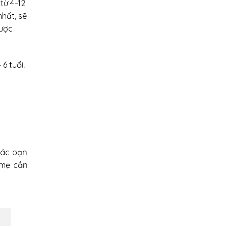
từ 4–12
nhất, sẽ
được
6 tuổi.
các bạn
 mẹ cần