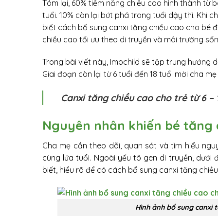
Tóm lại, 60% tiềm năng chiều cao hình thành từ b
tuổi. 10% còn lại bứt phá trong tuổi dậy thì. Khi 
biết cách bổ sung canxi tăng chiều cao cho bé đú
chiều cao tối ưu theo di truyền và môi trường sốn
Trong bài viết này, Imochild sẽ tập trung hướng d
Giai đoạn còn lại từ 6 tuổi đến 18 tuổi mời cha mẹ sẽ
Canxi tăng chiều cao cho trẻ từ 6 – 
Nguyên nhân khiến bé tăng c
Cha mẹ cần theo dõi, quan sát và tìm hiểu ngu
cùng lứa tuổi. Ngoài yếu tô gen di truyền, dướ
biết, hiểu rõ để có cách bổ sung canxi tăng chiề
Hình ảnh bổ sung canxi t