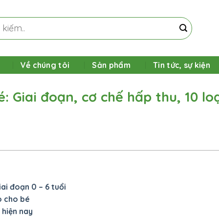
Về chúng tôi
Sản phẩm
Tin tức, sự kiện
: Giai đoạn, cơ chế hấp thu, 10 loạ
i đoạn 0 – 6 tuổi
o cho bé
 hiện nay