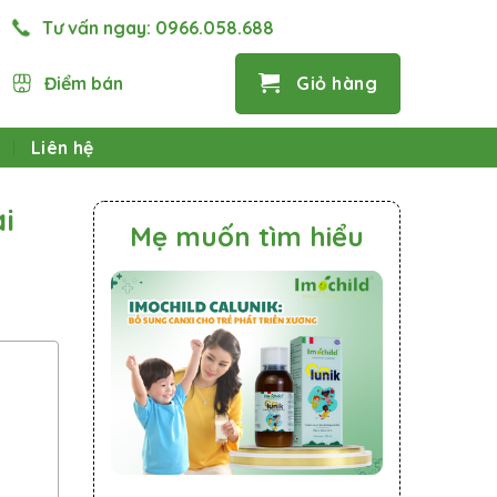
Tư vấn ngay:
0966.058.688
Điểm bán
Giỏ hàng
Liên hệ
i
Mẹ muốn tìm hiểu