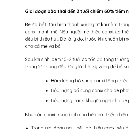
Giai đoạn bào thai đến 2 tuổi chiếm 60% tiềm 
Bé đã bắt đầu hình thành xương từ khi nằm trong
canxi mạnh mẽ. Nếu người mẹ thiếu canxi, cơ thể 
đều bị thiếu hụt. Đó là lý do, trước khi chuẩn b
cho cả mẹ và bé.
Sau khi sinh, bé từ 0–2 tuổi có tốc độ tăng trưở
trong 24 tháng đầu. Đây là thời kỳ vàng để bổ su
Hàm lượng bổ sung canxi tăng chiề
Liều lượng bổ sung canxi cho bé phá
Liều lượng canxi khuyến nghị cho bé
Nhu cầu canxi trung bình cho bé phát triển chiều c
Trong giai đoạn này, nếu bé thiếu canxi sẽ c