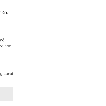
n ăn,
mỗi
áng hóa
g canxi