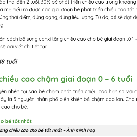
ào thai đến 2 tuổi. 30% bé phát triển chiều cao trong khoảng 
cha mẹ hiểu rõ được các giai đoạn bé phát triển chiều cao tốt 
ng thời điểm, đúng dạng, đúng liều lượng. Từ đó, bé sẽ đạt 
g.
ẫn cách bổ sung canxi tăng chiều cao cho bé giai đoạn từ 1 – 
 bài viết chi tiết tại:
18 tuổi
hiều cao chậm giai đoạn 0 – 6 tuổi
yên nhên tại sao bé chậm phát triển chiều cao hơn so với 
i đây là 5 nguyên nhân phổ biến khiến bé chậm cao lớn. Cha
u cao cho bé.
ăng chiều cao cho bé tốt nhất – Ảnh minh hoạ