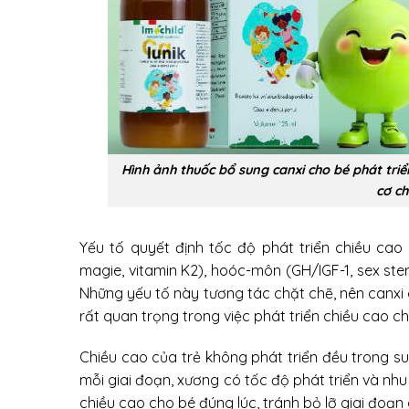
Hình ảnh thuốc bổ sung canxi cho bé phát triể
cơ ch
Yếu tố quyết định tốc độ phát triển chiều cao 
magie, vitamin K2), hoóc-môn (GH/IGF-1, sex ster
Những yếu tố này tương tác chặt chẽ, nên canxi c
rất quan trọng trong việc phát triển chiều cao ch
Chiều cao của trẻ không phát triển đều trong suố
mỗi giai đoạn, xương có tốc độ phát triển và nh
chiều cao cho bé đúng lúc, tránh bỏ lỡ giai đoạ