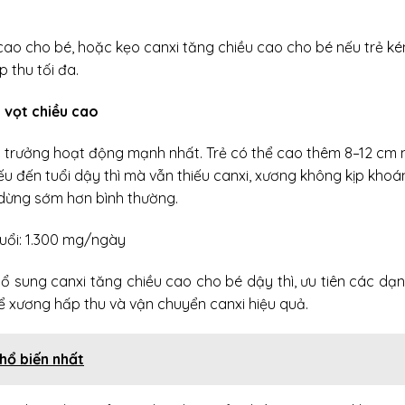
ao cho bé, hoặc kẹo canxi tăng chiều cao cho bé nếu trẻ ké
 thu tối đa.
g vọt chiều cao
ng trưởng hoạt động mạnh nhất. Trẻ có thể cao thêm 8–12 cm 
u đến tuổi dậy thì mà vẫn thiếu canxi, xương không kịp kho
 dừng sớm hơn bình thường.
tuổi: 1.300 mg/ngày
ổ sung canxi tăng chiều cao cho bé dậy thì, ưu tiên các dạn
để xương hấp thu và vận chuyển canxi hiệu quả.
hổ biến nhất