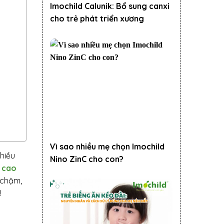
Imochild Calunik: Bổ sung canxi
cho trẻ phát triển xương
Vì sao nhiều mẹ chọn Imochild
hiều
Nino ZinC cho con?
u cao
 chậm,
!