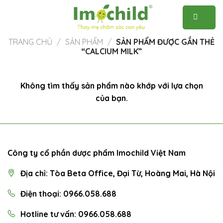
Skip
to
content
TRANG CHỦ
/
SẢN PHẨM
/
SẢN PHẨM ĐƯỢC GẮN THẺ
“CALCIUM MILK”
Không tìm thấy sản phẩm nào khớp với lựa chọn
của bạn.
Công ty cổ phần dược phẩm Imochild Việt Nam
Địa chỉ: Tòa Beta Office, Đại Từ, Hoàng Mai, Hà Nội
Điện thoại: 0966.058.688
0966058688
Hotline tư vấn: 0966.058.688
0966058688